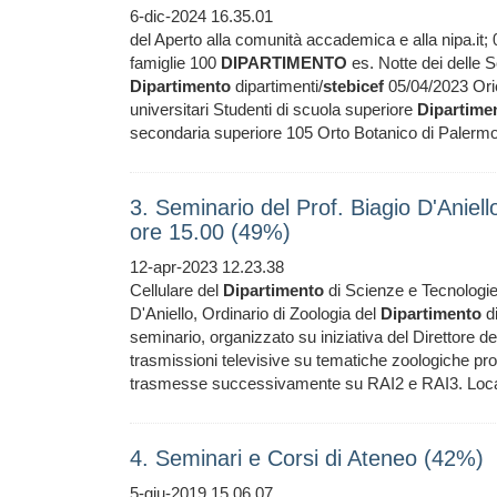
6-dic-2024 16.35.01
del Aperto alla comunità accademica e alla nipa.it
famiglie 100
DIPARTIMENTO
es. Notte dei delle 
Dipartimento
dipartimenti/
stebicef
05/04/2023 Orien
universitari Studenti di scuola superiore
Dipartime
secondaria superiore 105 Orto Botanico di Palerm
3. Seminario del Prof. Biagio D'Aniell
ore 15.00 (49%)
12-apr-2023 12.23.38
Cellulare del
Dipartimento
di Scienze e Tecnologi
D'Aniello, Ordinario di Zoologia del
Dipartimento
di
seminario, organizzato su iniziativa del Direttore d
trasmissioni televisive su tematiche zoologiche pr
trasmesse successivamente su RAI2 e RAI3. Lo
4. Seminari e Corsi di Ateneo (42%)
5-giu-2019 15.06.07