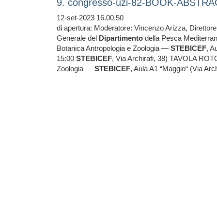
9. congresso-uzi-82-BOOK-ABSTRA
12-set-2023 16.00.50
di apertura: Moderatore: Vincenzo Arizza, Direttor
Generale del
Dipartimento
della Pesca Mediterrane
Botanica Antropologia e Zoologia —
STEBICEF
, A
15:00
STEBICEF
, Via Archirafi, 38) TAVOLA ROTON
Zoologia —
STEBICEF
, Aula A1 “Maggio“ (Via Ar