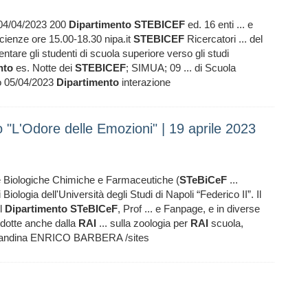
; 04/04/2023 200
Dipartimento
STEBICEF
ed. 16 enti ... e
Scienze ore 15.00-18.30 nipa.it
STEBICEF
Ricercatori ... del
tare gli studenti di scuola superiore verso gli studi
nto
es. Notte dei
STEBICEF
; SIMUA; 09 ... di Scuola
o 05/04/2023
Dipartimento
interazione
o "L'Odore delle Emozioni" | 19 aprile 2023
e Biologiche Chimiche e Farmaceutiche (
STeBiCeF
...
 Biologia dell'Università degli Studi di Napoli “Federico II”. Il
el
Dipartimento
STeBICeF
, Prof ... e Fanpage, e in diverse
odotte anche dalla
RAI
... sulla zoologia per
RAI
scuola,
candina ENRICO BARBERA /sites