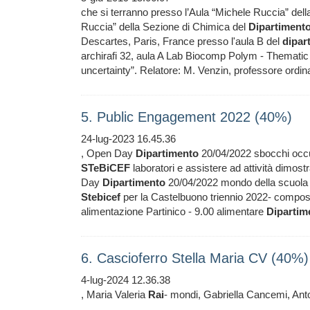
che si terranno presso l’Aula “Michele Ruccia” del
Ruccia” della Sezione di Chimica del
Dipartiment
Descartes, Paris, France presso l'aula B del
dipar
archirafi 32, aula A Lab Biocomp Polym - Thematic 
uncertainty”. Relatore: M. Venzin, professore ordin
5. Public Engagement 2022 (40%)
24-lug-2023 16.45.36
, Open Day
Dipartimento
20/04/2022 sbocchi occup
STeBiCEF
laboratori e assistere ad attività dimostr
Day
Dipartimento
20/04/2022 mondo della scuol
Stebicef
per la Castelbuono triennio 2022- composiz
alimentazione Partinico - 9.00 alimentare
Dipartim
6. Cascioferro Stella Maria CV (40%)
4-lug-2024 12.36.38
, Maria Valeria
Rai
- mondi, Gabriella Cancemi, Ant