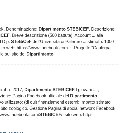
ook, Denominazione:
Dipartimento
STEBICEF
, Descrizione:
ICEF
. Breve descrizione (500 battute): Account ... alla
l Dip.
STeBiCeF
dell’Università di Palermo ... stimato: 1000
 sito web: https://www.facebook.com ... Progetto “Caulerpa
e sul sito del
Dipartimento
cembre 2017,
Dipartimento
STEBICEF
I giovani ... ,
izione: Pagina Facebook ufficiale del
Dipartimento
utilizzato: (di cui) finanziamenti esterni: Impatto stimato:
mbito zoologico. Gestione Pagina di social network Facebook
://www.facebook.com/
STEBICEF
/; sito web: https