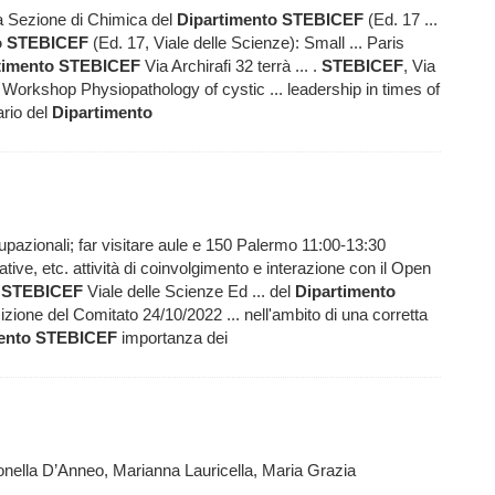
la Sezione di Chimica del
Dipartimento
STEBICEF
(Ed. 17 ...
o
STEBICEF
(Ed. 17, Viale delle Scienze): Small ... Paris
timento
STEBICEF
Via Archirafi 32 terrà ... .
STEBICEF
, Via
Workshop Physiopathology of cystic ... leadership in times of
ario del
Dipartimento
azionali; far visitare aule e 150 Palermo 11:00-13:30
ative, etc. attività di coinvolgimento e interazione con il Open
a
STEBICEF
Viale delle Scienze Ed ... del
Dipartimento
ione del Comitato 24/10/2022 ... nell'ambito di una corretta
ento
STEBICEF
importanza dei
onella D’Anneo, Marianna Lauricella, Maria Grazia