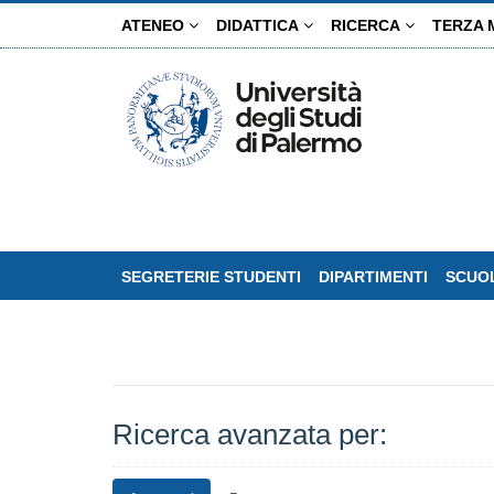
Salta
ATENEO
DIDATTICA
RICERCA
TERZA 
al
contenuto
principale
SEGRETERIE STUDENTI
DIPARTIMENTI
SCUOL
Ricerca avanzata per: