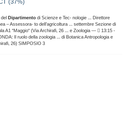
CT (37%)
e del
Dipartimento
di Scienze e Tec- nologie ... Direttore
a – Assessora- to dell’agricoltura ... settembre Sezione di
ula A1 “Maggio“ (Via Archirafi, 26 ... e Zoologia —  13:15 -
DA: Il ruolo della zoologia ... di Botanica Antropologia e
chirafi, 26) SIMPOSIO 3