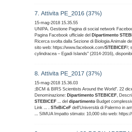
7. Attivita PE_2016 (37%)
15-mag-2018 15.35.55
UNIPA. Gestione Pagina di social network Faceb
Pagina Facebook ufficiale del
Dipartimento
STEB
Ricerca svolta dalla Sezione di Biologia Animale de
sito web: https://www.facebook.com/
STEBICEF
/;
cylindracea – Egadi Islands” (2014-2016), disponibil
8. Attivita PE_2017 (37%)
15-mag-2018 15.36.03
;BCM & BIRS Scientists Around the World”. 22 di
Denominazione:
Dipartimento
STEBICEF
, Descr
STEBICEF
... del
dipartimento
Budget complessivo 
Link ... .
STeBiCeF
dell’Università di Palermo in a
... SIMUA Impatto stimato: 10,000 sito web: https