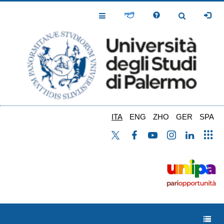
Salta
al
Toggle
Toggle
contenuto
Navigation
Navigation
principale
ITA
ENG
ZHO
GER
SPA