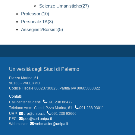
Scienze Umanistiche(27)
Professori(10)
Personale TA(3)
Assegnisti/Borsisti(5)
Università degli Studi di Palermo
Piazza Marina, 61
90133 - PALERMO
Codice Fiscale 80023730825, Partita IVA 00605880822
Contatti
Call center studenti
091 238 86472
Telefono Amm. C.le di P.zza Marina, 61
091 238 93011
URP
urp@unipa.it
091 238 93666
PEC
pec@cert.unipa.it
Webmaster
webmaster@unipa.it