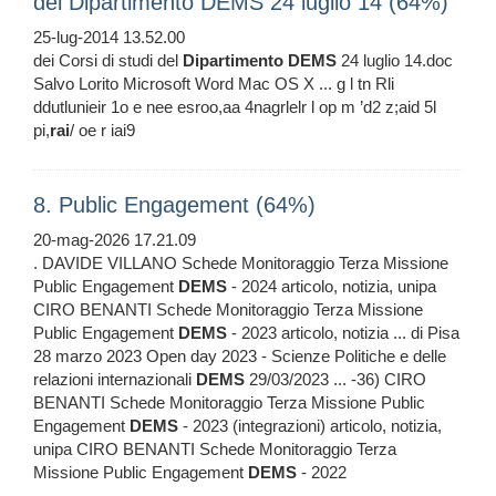
del Dipartimento DEMS 24 luglio 14 (64%)
25-lug-2014 13.52.00
dei Corsi di studi del
Dipartimento
DEMS
24 luglio 14.doc
Salvo Lorito Microsoft Word Mac OS X ... g l tn Rli
ddutlunieir 1o e nee esroo,aa 4nagrlelr l op m ’d2 z;aid 5l
pi,
rai
/ oe r iai9
8. Public Engagement (64%)
20-mag-2026 17.21.09
. DAVIDE VILLANO Schede Monitoraggio Terza Missione
Public Engagement
DEMS
- 2024 articolo, notizia, unipa
CIRO BENANTI Schede Monitoraggio Terza Missione
Public Engagement
DEMS
- 2023 articolo, notizia ... di Pisa
28 marzo 2023 Open day 2023 - Scienze Politiche e delle
relazioni internazionali
DEMS
29/03/2023 ... -36) CIRO
BENANTI Schede Monitoraggio Terza Missione Public
Engagement
DEMS
- 2023 (integrazioni) articolo, notizia,
unipa CIRO BENANTI Schede Monitoraggio Terza
Missione Public Engagement
DEMS
- 2022