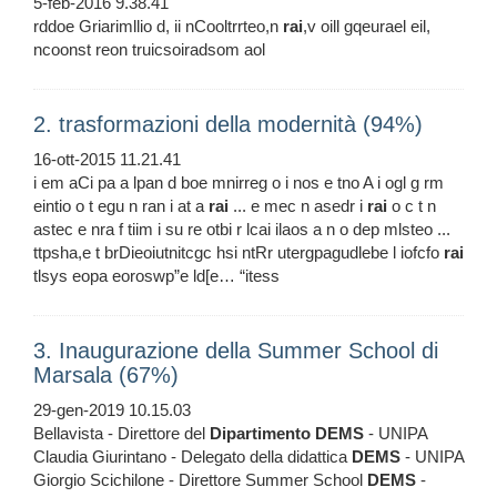
5-feb-2016 9.38.41
rddoe Griarimllio d, ii nCooltrrteo,n
rai
,v oill gqeurael eil,
ncoonst reon truicsoiradsom aol
2. trasformazioni della modernità (94%)
16-ott-2015 11.21.41
i em aCi pa a lpan d boe mnirreg o i nos e tno A i ogl g rm
eintio o t egu n ran i at a
rai
... e mec n asedr i
rai
o c t n
astec e nra f tiim i su re otbi r lcai ilaos a n o dep mlsteo ...
ttpsha,e t brDieoiutnitcgc hsi ntRr utergpagudlebe l iofcfo
rai
tlsys eopa eoroswp”e ld[e… “itess
3. Inaugurazione della Summer School di
Marsala (67%)
29-gen-2019 10.15.03
Bellavista - Direttore del
Dipartimento
DEMS
- UNIPA
Claudia Giurintano - Delegato della didattica
DEMS
- UNIPA
Giorgio Scichilone - Direttore Summer School
DEMS
-