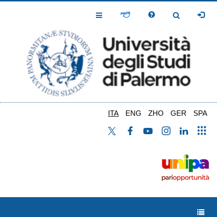
Salta
al
Toggle
Toggle
contenuto
Navigation
Navigation
principale
ITA
ENG
ZHO
GER
SPA