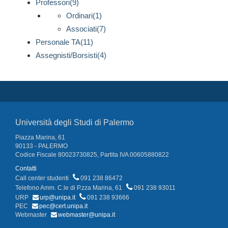
Professori(9)
Ordinari(1)
Associati(7)
Personale TA(11)
Assegnisti/Borsisti(4)
Università degli Studi di Palermo
Piazza Marina, 61
90133 - PALERMO
Codice Fiscale 80023730825, Partita IVA 00605880822
Contatti
Call center studenti
091 238 86472
Telefono Amm. C.le di P.zza Marina, 61
091 238 93011
URP
urp@unipa.it
091 238 93666
PEC
pec@cert.unipa.it
Webmaster
webmaster@unipa.it