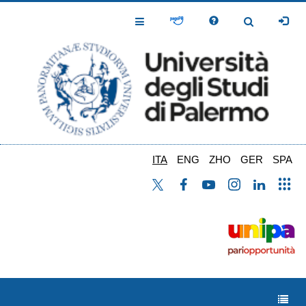
Salta
al
Toggle
Toggle
contenuto
Navigation
Navigation
principale
ITA
ENG
ZHO
GER
SPA