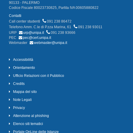
90133 - PALERMO
Codice Fiscale 80023730825, Partita IVA 00605880822
Contatti
Call center studenti
091 238 86472
Telefono Amm. C.le di P.zza Marina, 61
091 238 93011
URP
urp@unipa.it
091 238 93666
PEC
pec@cert.unipa.it
Webmaster
webmaster@unipa.it
Accessibilità
Orientamento
Ufficio Relazioni con il Pubblico
Credits
Mappa del sito
Note Legali
Privacy
Attenzione al phishing
Elenco siti tematici
Portale OnLine delle Istanze