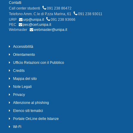
Contatti
Call center studenti
091 238 86472
Telefono Amm. C.le di P.zza Marina, 61
091 238 93011
URP
urp@unipa.it
091 238 93666
PEC
pec@cert.unipa.it
Webmaster
webmaster@unipa.it
Accessibilità
Orientamento
Ufficio Relazioni con il Pubblico
Credits
Mappa del sito
Note Legali
Privacy
Attenzione al phishing
Elenco siti tematici
Portale OnLine delle Istanze
Wi-Fi