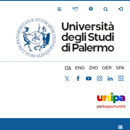
Salta
al
Toggle
Toggle
contenuto
Navigation
Navigation
principale
ITA
ENG
ZHO
GER
SPA