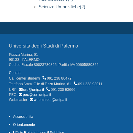
Scienze Umanistiche(2)
Università degli Studi di Palermo
Piazza Marina, 61
90133 - PALERMO
Codice Fiscale 80023730825, Partita IVA 00605880822
Contatti
Call center studenti
091 238 86472
Telefono Amm. C.le di P.zza Marina, 61
091 238 93011
URP
urp@unipa.it
091 238 93666
PEC
pec@cert.unipa.it
Webmaster
webmaster@unipa.it
Accessibilità
Orientamento
Ufficio Relazioni con il Pubblico