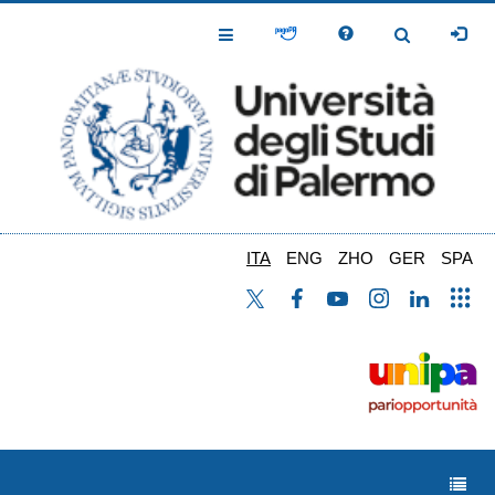
Salta
al
Toggle
Toggle
contenuto
Navigation
Navigation
principale
ITA
ENG
ZHO
GER
SPA