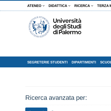
Salta
ATENEO
DIDATTICA
RICERCA
TERZA 
al
contenuto
principale
SEGRETERIE STUDENTI
DIPARTIMENTI
SCUOL
Ricerca avanzata per: