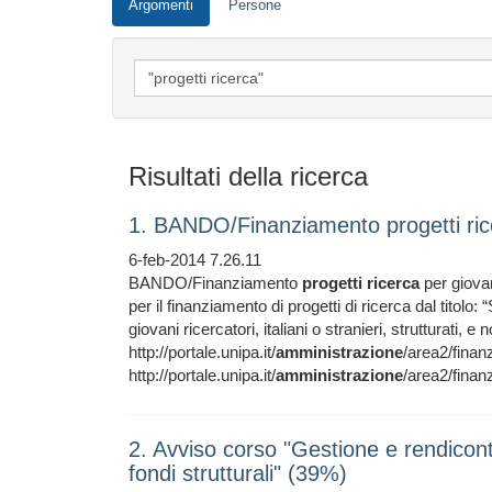
Argomenti
Persone
Risultati della ricerca
1. BANDO/Finanziamento progetti rice
6-feb-2014 7.26.11
BANDO/Finanziamento
progetti
ricerca
per giovan
per il finanziamento di progetti di ricerca dal titol
giovani ricercatori, italiani o stranieri, strutturati,
http://portale.unipa.it/
amministrazione
/area2/finan
http://portale.unipa.it/
amministrazione
/area2/fina
2. Avviso corso "Gestione e rendiconta
fondi strutturali" (39%)