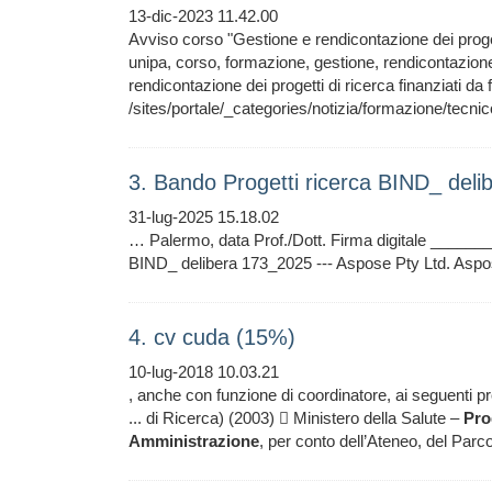
13-dic-2023 11.42.00
Avviso corso "Gestione e rendicontazione dei progetti 
unipa, corso, formazione, gestione, rendicontazion
rendicontazione dei progetti di ricerca finanziati
/sites/portale/_categories/notizia/formazione/tecnic
3. Bando Progetti ricerca BIND_ del
31-lug-2025 15.18.02
… Palermo, data Prof./Dott. Firma digitale ____
BIND_ delibera 173_2025 --- Aspose Pty Ltd. Asp
4. cv cuda (15%)
10-lug-2018 10.03.21
, anche con funzione di coordinatore, ai seguenti pro
... di Ricerca) (2003)  Ministero della Salute –
Pro
Amministrazione
, per conto dell’Ateneo, del Parc