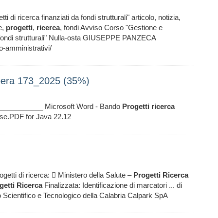
di ricerca finanziati da fondi strutturali" articolo, notizia,
e,
progetti
,
ricerca
, fondi Avviso Corso "Gestione e
 da fondi strutturali" Nulla-osta GIUSEPPE PANZECA
o-amministrativi/
ibera 173_2025 (35%)
______________ Microsoft Word - Bando
Progetti
ricerca
ose.PDF for Java 22.12
getti di ricerca:  Ministero della Salute –
Progetti
Ricerca
getti
Ricerca
Finalizzata: Identificazione di marcatori ... di
o Scientifico e Tecnologico della Calabria Calpark SpA