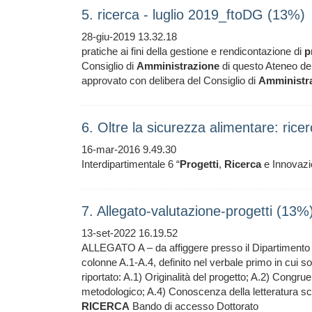
5. ricerca - luglio 2019_ftoDG (13%)
28-giu-2019 13.32.18
pratiche ai fini della gestione e rendicontazione di
p
Consiglio di
Amministrazione
di questo Ateneo del
approvato con delibera del Consiglio di
Amministr
6. Oltre la sicurezza alimentare: ricer
16-mar-2016 9.49.30
Interdipartimentale 6 “
Progetti
,
Ricerca
e Innovazio
7. Allegato-valutazione-progetti (13%
13-set-2022 16.19.52
ALLEGATO A – da affiggere presso il Dipartimento se
colonne A.1-A.4, definito nel verbale primo in cui sono
riportato: A.1) Originalità del progetto; A.2) Congrue
metodologico; A.4) Conoscenza della letteratura s
RICERCA
Bando di accesso Dottorato