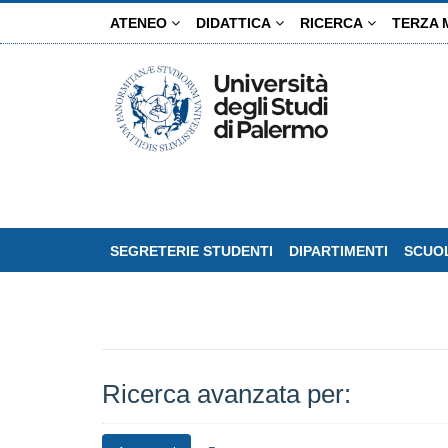
Salta
ATENEO
DIDATTICA
RICERCA
TERZA 
al
contenuto
principale
SEGRETERIE STUDENTI
DIPARTIMENTI
SCUOL
Ricerca avanzata per: