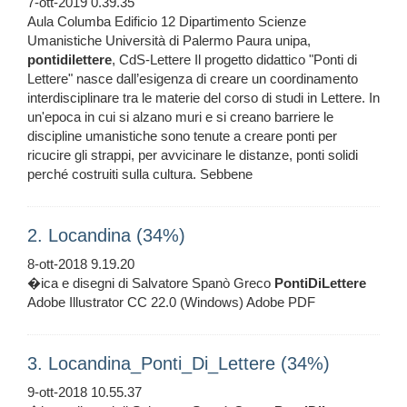
7-ott-2019 0.39.35
Aula Columba Edificio 12 Dipartimento Scienze
Umanistiche Università di Palermo Paura unipa,
pontidilettere
, CdS-Lettere Il progetto didattico "Ponti di
Lettere" nasce dall’esigenza di creare un coordinamento
interdisciplinare tra le materie del corso di studi in Lettere. In
un'epoca in cui si alzano muri e si creano barriere le
discipline umanistiche sono tenute a creare ponti per
ricucire gli strappi, per avvicinare le distanze, ponti solidi
perché costruiti sulla cultura. Sebbene
2. Locandina (34%)
8-ott-2018 9.19.20
�ica e disegni di Salvatore Spanò Greco
PontiDiLettere
Adobe Illustrator CC 22.0 (Windows) Adobe PDF
3. Locandina_Ponti_Di_Lettere (34%)
9-ott-2018 10.55.37