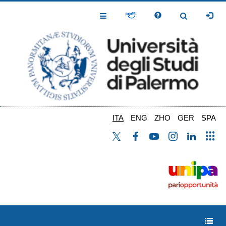
Salta
al
Toggle
Toggle
contenuto
Navigation
Navigation
principale
ITA
ENG
ZHO
GER
SPA