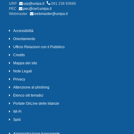
URP
urp@unipa.it
091 238 93666
PEC
pec@cert.unipa.it
Webmaster
webmaster@unipa.it
Accessibilità
Orientamento
Ufficio Relazioni con il Pubblico
Credits
Mappa del sito
Note Legali
Privacy
Attenzione al phishing
Elenco siti tematici
Portale OnLine delle Istanze
Wi-Fi
Spid
Amministrazione trasparente