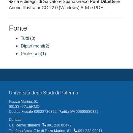
�ica e disegni di Salvatore Spanò Greco
PontiDiLettere
Adobe Illustrator CC 22.0 (Windows) Adobe PDF
Fonte
Tutti (3)
Dipartimenti(2)
Professori(1)
Università degli Studi di Palermo
Piazza Marina, 61
90133 - PALERMO
Codice Fiscale 80023730825, Partita IVA 00605880822
Contatti
Call center studenti
091 238 86472
Telefono Amm. C.le di P.zza Marina, 61
091 238 93011