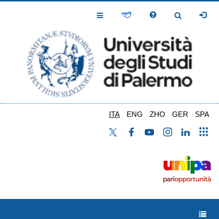
Salta
al
Toggle
Toggle
contenuto
Navigation
Navigation
principale
ITA
ENG
ZHO
GER
SPA