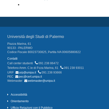
Università degli Studi di Palermo
Piazza Marina, 61
90133 - PALERMO
Codice Fiscale 80023730825, Partita IVA 00605880822
Contatti
Call center studenti
091 238 86472
Telefono Amm. C.le di P.zza Marina, 61
091 238 93011
URP
urp@unipa.it
091 238 93666
PEC
pec@cert.unipa.it
Webmaster
webmaster@unipa.it
Accessibilità
Orientamento
Ufficio Relazioni con il Pubblico