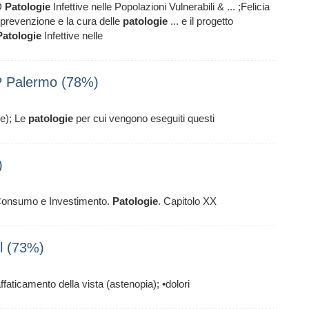
D
Patologie
Infettive nelle Popolazioni Vulnerabili & ... ;Felicia
prevenzione e la cura delle
patologie
... e il progetto
Patologie
Infettive nelle
P Palermo (78%)
re); Le
patologie
per cui vengono eseguiti questi
)
e, Consumo e Investimento.
Patologie
. Capitolo XX
l (73%)
ffaticamento della vista (astenopia); •dolori