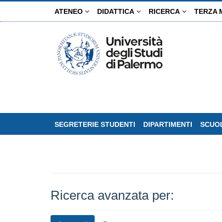
Salta
ATENEO
DIDATTICA
RICERCA
TERZA 
al
contenuto
principale
SEGRETERIE STUDENTI
DIPARTIMENTI
SCUOL
Ricerca avanzata per: