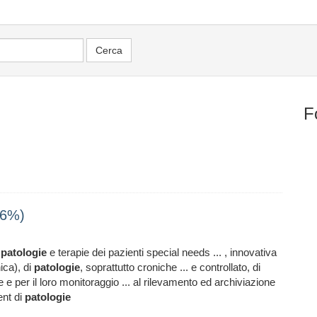
F
96%)
e
patologie
e terapie dei pazienti special needs ... , innovativa
ica), di
patologie
, soprattutto croniche ... e controllato, di
e per il loro monitoraggio ... al rilevamento ed archiviazione
ent di
patologie