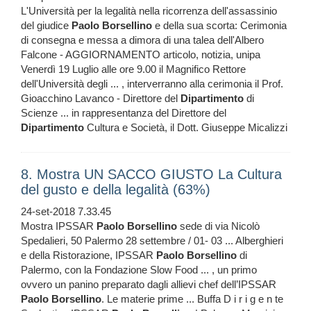
L'Università per la legalità nella ricorrenza dell'assassinio
del giudice
Paolo
Borsellino
e della sua scorta: Cerimonia
di consegna e messa a dimora di una talea dell'Albero
Falcone - AGGIORNAMENTO articolo, notizia, unipa
Venerdì 19 Luglio alle ore 9.00 il Magnifico Rettore
dell'Università degli ... , interverranno alla cerimonia il Prof.
Gioacchino Lavanco - Direttore del
Dipartimento
di
Scienze ... in rappresentanza del Direttore del
Dipartimento
Cultura e Società, il Dott. Giuseppe Micalizzi
8. Mostra UN SACCO GIUSTO La Cultura
del gusto e della legalità (63%)
24-set-2018 7.33.45
Mostra IPSSAR
Paolo
Borsellino
sede di via Nicolò
Spedalieri, 50 Palermo 28 settembre / 01- 03 ... Alberghieri
e della Ristorazione, IPSSAR
Paolo
Borsellino
di
Palermo, con la Fondazione Slow Food ... , un primo
ovvero un panino preparato dagli allievi chef dell’IPSSAR
Paolo
Borsellino
. Le materie prime ... Buffa D i r i g e n te