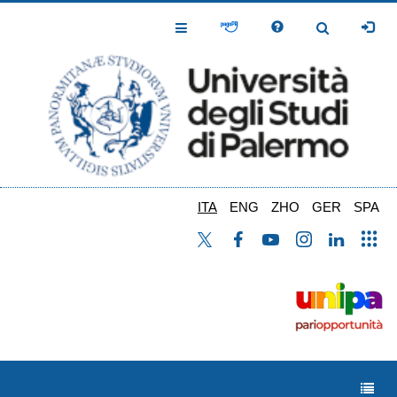
Salta
al
Toggle
Toggle
contenuto
Navigation
Navigation
principale
ITA
ENG
ZHO
GER
SPA