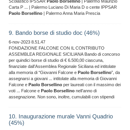
Scolastico IPSSAR
Paolo
Borsellino
| Palermo Maurizio
Carta P ... | Palermo Luciano Di Maria D o cente IPPSAR
Paolo
Borsellino
| Palermo Anna Maria Prescia
9. Bando borse di studio doc (46%)
6-nov-2023 8.51.47
FONDAZIONE FALCONE CON IL CONTRIBUTO
ASSEMBLEA REGIONALE SICILIANA Bando di concorso
per quindici borse di studio di € 6.500,00 ciascuna,
finanziate dall’Assemblea Regionale Siciliana ed intitolate
alla memoria di “Giovanni Falcone e
Paolo
Borsellino
”, da
assegnarsi a giovani ... intitolate alla memoria di Giovanni
Falcone e
Paolo
Borsellino
per laureati con il massimo dei
voti ... Falcone e
Paolo
Borsellino
nell’anno di
assegnazione. Non sono, inoltre, cumulabili con stipendi
10. Inaugurazione murale Vanni Quadrio
(45%)