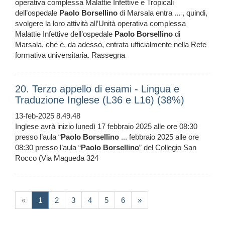
operativa complessa Malattie Infettive e Tropicali
dell’ospedale
Paolo
Borsellino
di Marsala entra ... , quindi,
svolgere la loro attività all’Unità operativa complessa
Malattie Infettive dell’ospedale
Paolo
Borsellino
di
Marsala, che è, da adesso, entrata ufficialmente nella Rete
formativa universitaria. Rassegna
20. Terzo appello di esami - Lingua e
Traduzione Inglese (L36 e L16) (38%)
13-feb-2025 8.49.48
Inglese avrà inizio lunedì 17 febbraio 2025 alle ore 08:30
presso l’aula “
Paolo
Borsellino
... febbraio 2025 alle ore
08:30 presso l’aula “
Paolo
Borsellino
” del Collegio San
Rocco (Via Maqueda 324
(current)
«
1
2
3
4
5
6
»