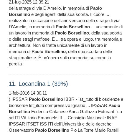
21-lug-2025 12.39.21
della strage di via D’Amelio, in memoria di
Paolo
Borsellino
e degli agenti della sua scorta. Il cuore ...
realizzato in occasione dell’anniversario della strage di via
D’Amelio, in memoria di
Paolo
Borsellino
... unicamente di
un lavoro in memoria di
Paolo
Borsellino
, della sua scorta
o delle stragi mafiose. È ... tra opera e luogo, tra memoria e
architettura. Non si tratta unicamente di un lavoro in
memoria di
Paolo
Borsellino
, della sua scorta o delle
stragi mafiose. È un’opera sulla memoria: su come la
perdita
11. Locandina 1 (39%)
1-feb-2016 14.30.11
) IPSSAR
Paolo
Borsellino
IBBR - Ist_ituto di bioscienze e
biorisorse Ist_ituto comprensivo Ignazio ... IPSSAR
Paolo
Borsellino
Federica Catanese Anna Galluzzo Futurant_ica
srl ITI Vit_torio Emanuele III ... Consiglio Nazionale INAF
IPSSAR ITSET ISS ITI dell’Università e delle ricerche
Osservatorio
Paolo
Borsellino
Pio La Torre Mario Rutelli