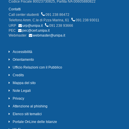
Codice Fiscale 80023730825, Partita IVA 00605880822
Contatti
Call center studenti
091 238 86472
Telefono Amm. C.le di P.zza Marina, 61
091 238 93011
URP
urp@unipa.it
091 238 93666
PEC
pec@cert.unipa.it
Webmaster
webmaster@unipa.it
Accessibilità
Orientamento
Ufficio Relazioni con il Pubblico
Credits
Mappa del sito
Note Legali
Privacy
Attenzione al phishing
Elenco siti tematici
Portale OnLine delle Istanze