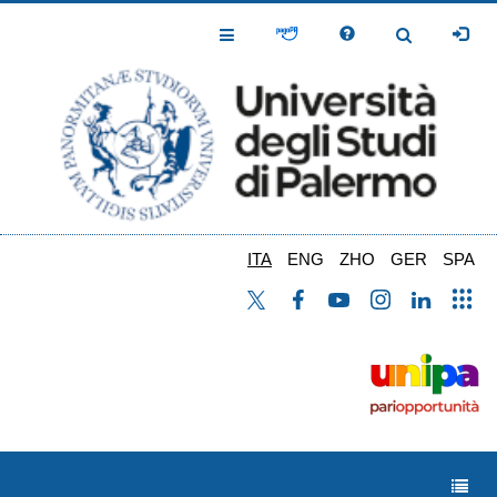
Salta
al
Toggle
Toggle
contenuto
Navigation
Navigation
principale
ITA
ENG
ZHO
GER
SPA