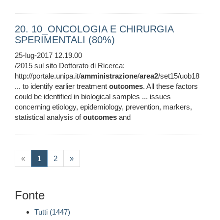
20. 10_ONCOLOGIA E CHIRURGIA
SPERIMENTALI (80%)
25-lug-2017 12.19.00
/2015 sul sito Dottorato di Ricerca:
http://portale.unipa.it/
amministrazione
/
area2
/set15/uob18
... to identify earlier treatment
outcomes
. All these factors
could be identified in biological samples ... issues
concerning etiology, epidemiology, prevention, markers,
statistical analysis of
outcomes
and
(current)
«
1
2
»
Fonte
Tutti (1447)