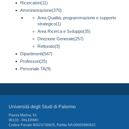
Ricercatori(11)
Amministrazione(370)
Area Qualità, programmazione e supporto
strategico(1)
Area Ricerca e Sviluppo(35)
Direzione Generale(257)
Rettorato(9)
Dipartimenti(547)
Professori(25)
Personale TA(9)
Università degli Studi di Palermo
Piazza Marina, 61
90133 - PALERMO
Codice Fiscale 80023730825, Partita IVA 00605880822