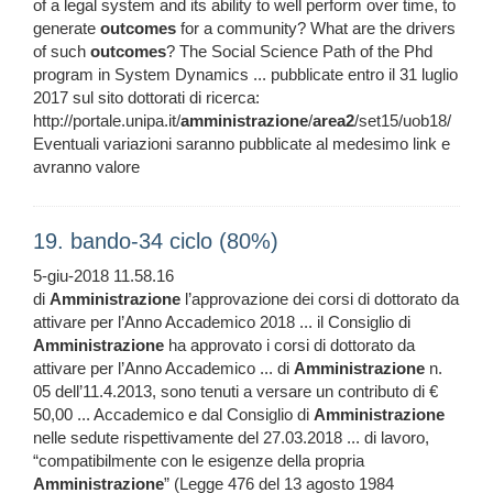
of a legal system and its ability to well perform over time, to
generate
outcomes
for a community? What are the drivers
of such
outcomes
? The Social Science Path of the Phd
program in System Dynamics ... pubblicate entro il 31 luglio
2017 sul sito dottorati di ricerca:
http://portale.unipa.it/
amministrazione
/
area2
/set15/uob18/
Eventuali variazioni saranno pubblicate al medesimo link e
avranno valore
19. bando-34 ciclo (80%)
5-giu-2018 11.58.16
di
Amministrazione
l’approvazione dei corsi di dottorato da
attivare per l’Anno Accademico 2018 ... il Consiglio di
Amministrazione
ha approvato i corsi di dottorato da
attivare per l’Anno Accademico ... di
Amministrazione
n.
05 dell’11.4.2013, sono tenuti a versare un contributo di €
50,00 ... Accademico e dal Consiglio di
Amministrazione
nelle sedute rispettivamente del 27.03.2018 ... di lavoro,
“compatibilmente con le esigenze della propria
Amministrazione
” (Legge 476 del 13 agosto 1984