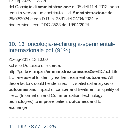
13-lug-2026 11.33.30
del Consiglio di
amministrazione
n. 05 dell’11.4.2013, sono
tenuti a versare un contributo ... di
Amministrazione
del
29/02/2024 e con D.R. n. 2581 del 04/04/2024, e
rideterminati con DDG 3533 del 19/04/2024
10. 13_oncologia-e-chirurgia-sperimentali-
internazionale.pdf (91%)
25-lug-2017 12.19.00
sul sito Dottorato di Ricerca:
http://portale.unipa.it/
amministrazione
/
area2
/set15/uob18/
1 ... are useful to identify earlier treatment
outcomes
. All
these factors could be identified ... , statistical analysis of
outcomes
and impact of cancer and treatment on quality of
life ... (Information and Communication Technology
technologies) to improve patient
outcomes
and to
exchange
11. DR 7877_2025