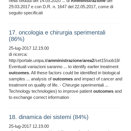
nella seduta del 14.05.2020 ... di
Amministrazione
del
29.03.2017 e con D.R. n. 1647 del 22.05.2017, come di
seguito specificati
17. oncologia e chirurgia sperimentali
(86%)
25-lug-2017 12.19.00
di ricerca:
http://portale.unipa.it/
amministrazione
/
area2
/set15/uob18/
Eventuali variazioni saranno ... to identify earlier treatment
outcomes
. All these factors could be identified in biological
samples ... analysis of
outcomes
and impact of cancer and
treatment on quality of life. - Chirurgie sperimentali ...
Technology technologies) to improve patient
outcomes
and
to exchange correct information
18. dinamica dei sistemi (84%)
25-lug-2017 12.19.00