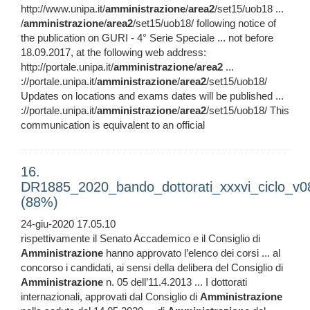
http://www.unipa.it/
amministrazione
/
area2
/set15/uob18 ...
/
amministrazione
/
area2
/set15/uob18/ following notice of
the publication on GURI - 4° Serie Speciale ... not before
18.09.2017, at the following web address:
http://portale.unipa.it/
amministrazione
/
area2
...
://portale.unipa.it/
amministrazione
/
area2
/set15/uob18/
Updates on locations and exams dates will be published ...
://portale.unipa.it/
amministrazione
/
area2
/set15/uob18/ This
communication is equivalent to an official
16.
DR1885_2020_bando_dottorati_xxxvi_ciclo_v0
(88%)
24-giu-2020 17.05.10
rispettivamente il Senato Accademico e il Consiglio di
Amministrazione
hanno approvato l’elenco dei corsi ... al
concorso i candidati, ai sensi della delibera del Consiglio di
Amministrazione
n. 05 dell’11.4.2013 ... I dottorati
internazionali, approvati dal Consiglio di
Amministrazione