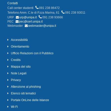
Contatti
Call center studenti
091 238 86472
Telefono Amm. C.le di P.zza Marina, 61
091 238 93011
URP
urp@unipa.it
091 238 93666
PEC
pec@cert.unipa.it
Webmaster
webmaster@unipa.it
Accessibilità
Orientamento
Ufficio Relazioni con il Pubblico
Credits
Mappa del sito
Note Legali
Privacy
Attenzione al phishing
Elenco siti tematici
Portale OnLine delle Istanze
Wi-Fi