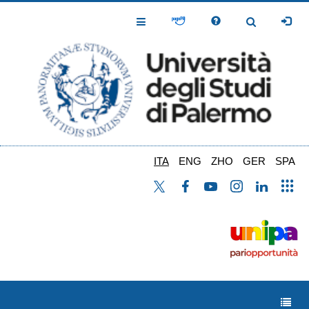
Salta
al
Toggle
Toggle
contenuto
Navigation
Navigation
principale
ITA
ENG
ZHO
GER
SPA