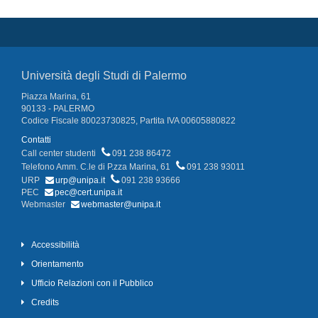
Università degli Studi di Palermo
Piazza Marina, 61
90133 - PALERMO
Codice Fiscale 80023730825, Partita IVA 00605880822
Contatti
Call center studenti
091 238 86472
Telefono Amm. C.le di P.zza Marina, 61
091 238 93011
URP
urp@unipa.it
091 238 93666
PEC
pec@cert.unipa.it
Webmaster
webmaster@unipa.it
Accessibilità
Orientamento
Ufficio Relazioni con il Pubblico
Credits