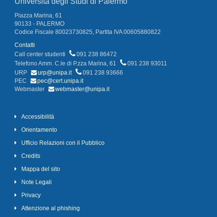
Università degli Studi di Palermo
Piazza Marina, 61
90133 - PALERMO
Codice Fiscale 80023730825, Partita IVA 00605880822
Contatti
Call center studenti
091 238 86472
Telefono Amm. C.le di P.zza Marina, 61
091 238 93011
URP
urp@unipa.it
091 238 93666
PEC
pec@cert.unipa.it
Webmaster
webmaster@unipa.it
Accessibilità
Orientamento
Ufficio Relazioni con il Pubblico
Credits
Mappa del sito
Note Legali
Privacy
Attenzione al phishing