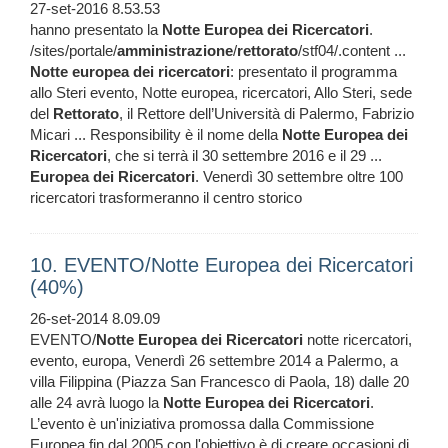
27-set-2016 8.53.53
hanno presentato la
Notte
Europea
dei
Ricercatori
.
/sites/portale/
amministrazione
/
rettorato
/stf04/.content ...
Notte
europea
dei
ricercatori
: presentato il programma
allo Steri evento, Notte europea, ricercatori, Allo Steri, sede
del
Rettorato
, il Rettore dell’Università di Palermo, Fabrizio
Micari ... Responsibility è il nome della
Notte
Europea
dei
Ricercatori
, che si terrà il 30 settembre 2016 e il 29 ...
Europea
dei
Ricercatori
. Venerdì 30 settembre oltre 100
ricercatori trasformeranno il centro storico
10. EVENTO/Notte Europea dei Ricercatori
(40%)
26-set-2014 8.09.09
EVENTO/
Notte
Europea
dei
Ricercatori
notte ricercatori,
evento, europa, Venerdì 26 settembre 2014 a Palermo, a
villa Filippina (Piazza San Francesco di Paola, 18) dalle 20
alle 24 avrà luogo la
Notte
Europea
dei
Ricercatori
.
L’evento è un'iniziativa promossa dalla Commissione
Europea fin dal 2005 con l'obiettivo è di creare occasioni di