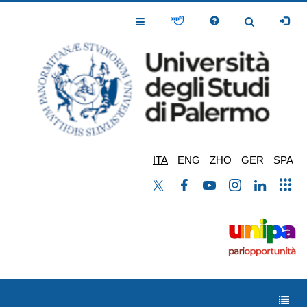
Salta
al
Toggle
Toggle
contenuto
Navigation
Navigation
principale
ITA
ENG
ZHO
GER
SPA