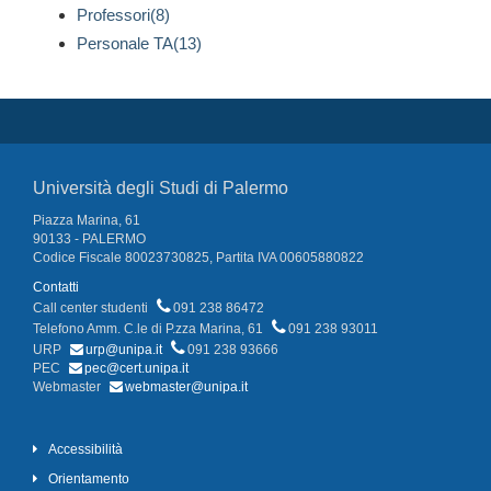
Professori(8)
Personale TA(13)
Università degli Studi di Palermo
Piazza Marina, 61
90133 - PALERMO
Codice Fiscale 80023730825, Partita IVA 00605880822
Contatti
Call center studenti
091 238 86472
Telefono Amm. C.le di P.zza Marina, 61
091 238 93011
URP
urp@unipa.it
091 238 93666
PEC
pec@cert.unipa.it
Webmaster
webmaster@unipa.it
Accessibilità
Orientamento