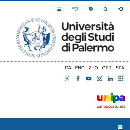
Salta
al
Toggle
Toggle
contenuto
Navigation
Navigation
principale
ITA
ENG
ZHO
GER
SPA