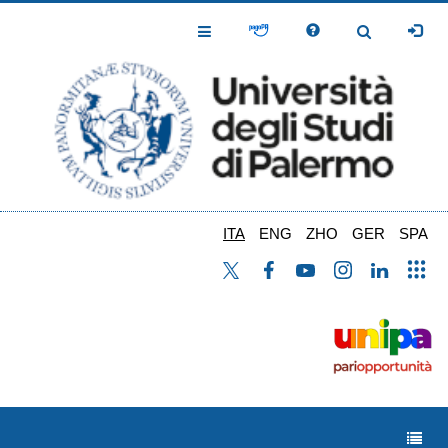
Salta
al
Toggle
Toggle
contenuto
Navigation
Navigation
principale
ITA
ENG
ZHO
GER
SPA