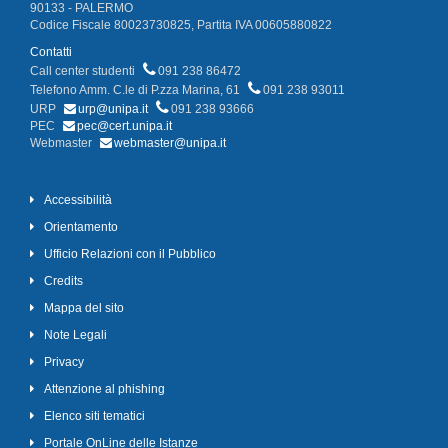
90133 - PALERMO
Codice Fiscale 80023730825, Partita IVA 00605880822
Contatti
Call center studenti
091 238 86472
Telefono Amm. C.le di P.zza Marina, 61
091 238 93011
URP
urp@unipa.it
091 238 93666
PEC
pec@cert.unipa.it
Webmaster
webmaster@unipa.it
Accessibilità
Orientamento
Ufficio Relazioni con il Pubblico
Credits
Mappa del sito
Note Legali
Privacy
Attenzione al phishing
Elenco siti tematici
Portale OnLine delle Istanze