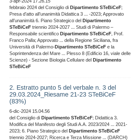
3-apr-2024 17.26.15
febbraio 2024 del Consiglio di
Dipartimento
STeBiCeF
;
Presa d’atto all’unanimità Didattica 3 ... -2023; Approvato
all’unanimità 6. Piano Strategico del
Dipartimento
STeBiCeF
triennio 2024-2027 ... Studi di Palermo –
Responsabile scientifico
Dipartimento
STeBiCeF
, Prof.
Franco Palla; Approvato ... della Regione Siciliana, fra
Università di Palermo-
Dipartimento
STeBiCeF
e la
Soprintendenza del Mare ... Plesso 8 (Edificio 16, viale delle
Scienze) - Sezione Biologia Cellulare del
Dipartimento
STeBiCeF
2. Estratto punto 5 del verbale n. 3 del
29.03.2024_Riesame 21-23 STeBiCeF
(83%)
6-dic-2024 15.04.56
del Consiglio di
Dipartimento
STeBiCeF
; Didattica 3.
Modifica del Manifesto degli Studi A.A. 2023/2024 ... 2021-
2023; 6. Piano Strategico del
Dipartimento
STeBiCeF
triennio 2024-2027; Ricerca e Terza Missione ... (DARCH)