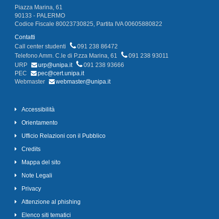
Piazza Marina, 61
90133 - PALERMO
Codice Fiscale 80023730825, Partita IVA 00605880822
Contatti
Call center studenti
091 238 86472
Telefono Amm. C.le di P.zza Marina, 61
091 238 93011
URP
urp@unipa.it
091 238 93666
PEC
pec@cert.unipa.it
Webmaster
webmaster@unipa.it
Accessibilità
Orientamento
Ufficio Relazioni con il Pubblico
Credits
Mappa del sito
Note Legali
Privacy
Attenzione al phishing
Elenco siti tematici