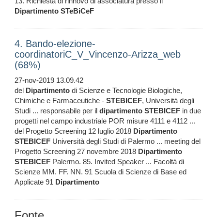
13. Richiesta di rinnovo di associatura presso il
Dipartimento
STeBiCeF
4. Bando-elezione-
coordinatoriC_V_Vincenzo-Arizza_web
(68%)
27-nov-2019 13.09.42
del
Dipartimento
di Scienze e Tecnologie Biologiche,
Chimiche e Farmaceutiche -
STEBICEF
, Università degli
Studi ... responsabile per il
dipartimento
STEBICEF
in due
progetti nel campo industriale POR misure 4111 e 4112 ...
del Progetto Screening 12 luglio 2018
Dipartimento
STEBICEF
Università degli Studi di Palermo ... meeting del
Progetto Screening 27 novembre 2018
Dipartimento
STEBICEF
Palermo. 85. Invited Speaker ... Facoltà di
Scienze MM. FF. NN. 91 Scuola di Scienze di Base ed
Applicate 91
Dipartimento
Fonte