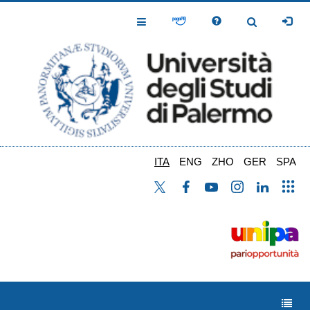
Salta
al
Toggle
Toggle
contenuto
Navigation
Navigation
principale
ITA
ENG
ZHO
GER
SPA