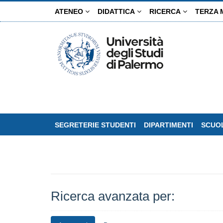
Salta
ATENEO
DIDATTICA
RICERCA
TERZA 
al
contenuto
principale
SEGRETERIE STUDENTI
DIPARTIMENTI
SCUOL
Ricerca avanzata per: