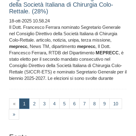
della Società Italiana di Chirurgia Colo-
Rettale. (28%)
18-ott-2025 10.58.24
Il Dott. Francesco Ferrara nominato Segretario Generale
nel Consiglio Direttivo della Società Italiana di Chirurgia
Colo-Rettale. articolo, notizia, unipa, terza missione,
meprecc
, News TM, dipartimento
meprecc
, Il Dott.
Francesco Ferrara, RTDB del Dipartimento
MEPRECC
, è
stato eletto per il secondo mandato consecutivo nel
Consiglio Direttivo della Società Italiana di Chirurgia Colo-
Rettale (SICCR-ETS) e nominato Segretario Generale per il
biennio 2025-2027. Le elezioni si sono svolte durante
(current)
«
1
2
3
4
5
6
7
8
9
10
»