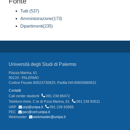
Fonte
Tutti (537)
Amministrazione(173)
Dipartimenti(235)
Università degli Studi di Palermo
Piazza Marina, 61
90133 - PALERMO
Codice Fiscale 80023730825, Partita IVA 00605880822
Contatti
Call center studenti
091 238 86472
Telefono Amm. C.le di P.zza Marina, 61
091 238 93011
URP
urp@unipa.it
091 238 93666
PEC
pec@cert.unipa.it
Webmaster
webmaster@unipa.it