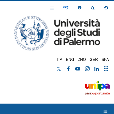
Salta
al
Toggle
Toggle
contenuto
Navigation
Navigation
principale
ITA
ENG
ZHO
GER
SPA