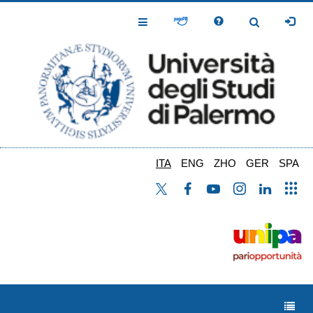
Salta
al
Toggle
Toggle
contenuto
Navigation
Navigation
principale
ITA
ENG
ZHO
GER
SPA