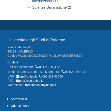
internazionali(1)
Scienze Umanistiche(2)
Università degli Studi di Palermo
Piazza Marina, 61
90133 - PALERMO
Codice Fiscale 80023730825, Partita IVA 00605880822
Contatti
Call center studenti
091 238 86472
Telefono Amm. C.le di P.zza Marina, 61
091 238 93011
URP
urp@unipa.it
091 238 93666
PEC
pec@cert.unipa.it
Webmaster
webmaster@unipa.it
Accessibilità
Orientamento