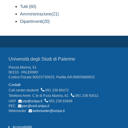
Tutti (60)
Amministrazione(21)
Dipartimenti(20)
Università degli Studi di Palermo
Piazza Marina, 61
90133 - PALERMO
Codice Fiscale 80023730825, Partita IVA 00605880822
Contatti
Call center studenti
091 238 86472
Telefono Amm. C.le di P.zza Marina, 61
091 238 93011
URP
urp@unipa.it
091 238 93666
PEC
pec@cert.unipa.it
Webmaster
webmaster@unipa.it
Accessibilità