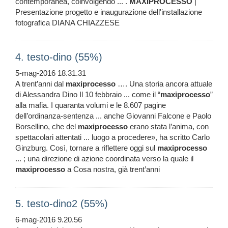
contemporanea, coinvolgendo ... .
MAXIPROCESSO
|
Presentazione progetto e inaugurazione dell'installazione
fotografica DIANA CHIAZZESE
4. testo-dino (55%)
5-mag-2016 18.31.31
A trent’anni dal
maxiprocesso
…. Una storia ancora attuale
di Alessandra Dino Il 10 febbraio ... come il “
maxiprocesso
”
alla mafia. I quaranta volumi e le 8.607 pagine
dell’ordinanza-sentenza ... anche Giovanni Falcone e Paolo
Borsellino, che del
maxiprocesso
erano stata l’anima, con
spettacolari attentati ... luogo a procedere», ha scritto Carlo
Ginzburg. Così, tornare a riflettere oggi sul
maxiprocesso
... ; una direzione di azione coordinata verso la quale il
maxiprocesso
a Cosa nostra, già trent’anni
5. testo-dino2 (55%)
6-mag-2016 9.20.56