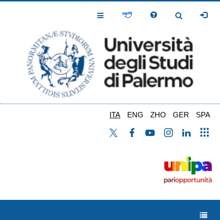
Salta
al
Toggle
Toggle
contenuto
Navigation
Navigation
principale
ITA
ENG
ZHO
GER
SPA