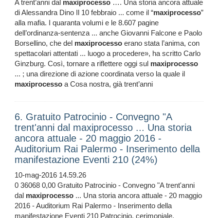
A trent’anni dal
maxiprocesso
…. Una storia ancora attuale
di Alessandra Dino Il 10 febbraio ... come il “
maxiprocesso
”
alla mafia. I quaranta volumi e le 8.607 pagine
dell’ordinanza-sentenza ... anche Giovanni Falcone e Paolo
Borsellino, che del
maxiprocesso
erano stata l’anima, con
spettacolari attentati ... luogo a procedere», ha scritto Carlo
Ginzburg. Così, tornare a riflettere oggi sul
maxiprocesso
... ; una direzione di azione coordinata verso la quale il
maxiprocesso
a Cosa nostra, già trent’anni
6. Gratuito Patrocinio - Convegno "A
trent'anni dal maxiprocesso ... Una storia
ancora attuale - 20 maggio 2016 -
Auditorium Rai Palermo - Inserimento della
manifestazione Eventi 210 (24%)
10-mag-2016 14.59.26
0 36068 0,00 Gratuito Patrocinio - Convegno "A trent'anni
dal
maxiprocesso
... Una storia ancora attuale - 20 maggio
2016 - Auditorium Rai Palermo - Inserimento della
manifestazione Eventi 210 Patrocinio, cerimoniale,