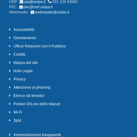
URP
urp@unipa.it
091 238 93666
PEC
pec@cert.unipa.it
Webmaster
webmaster@unipa.it
Accessibilità
Orientamento
Ufficio Relazioni con il Pubblico
Credits
Mappa del sito
Note Legali
Privacy
Attenzione al phishing
Elenco siti tematici
Portale OnLine delle Istanze
Wi-Fi
Spid
Amministrazione trasparente