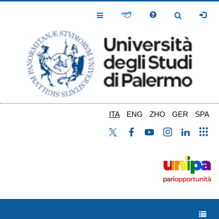
Salta
al
Toggle
Toggle
contenuto
Navigation
Navigation
principale
ITA
ENG
ZHO
GER
SPA