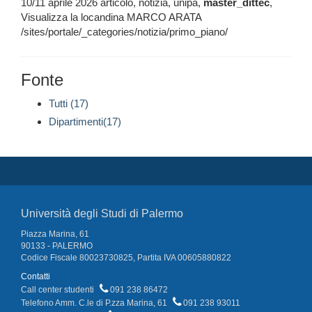
10/11 aprile 2026 articolo, notizia, unipa,
master_dittec
,
Visualizza la locandina MARCO ARATA
/sites/portale/_categories/notizia/primo_piano/
Fonte
Tutti (17)
Dipartimenti(17)
Università degli Studi di Palermo
Piazza Marina, 61
90133 - PALERMO
Codice Fiscale 80023730825, Partita IVA 00605880822
Contatti
Call center studenti
091 238 86472
Telefono Amm. C.le di P.zza Marina, 61
091 238 93011