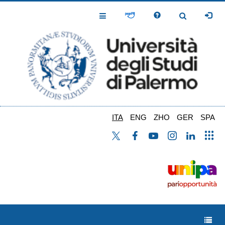
Salta
al
Toggle
Toggle
contenuto
Navigation
Navigation
principale
ITA
ENG
ZHO
GER
SPA