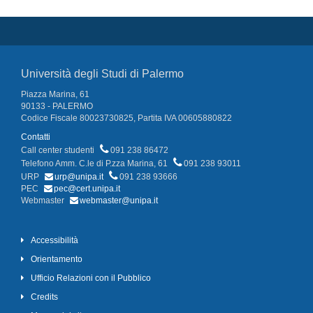
Università degli Studi di Palermo
Piazza Marina, 61
90133 - PALERMO
Codice Fiscale 80023730825, Partita IVA 00605880822
Contatti
Call center studenti
091 238 86472
Telefono Amm. C.le di P.zza Marina, 61
091 238 93011
URP
urp@unipa.it
091 238 93666
PEC
pec@cert.unipa.it
Webmaster
webmaster@unipa.it
Accessibilità
Orientamento
Ufficio Relazioni con il Pubblico
Credits