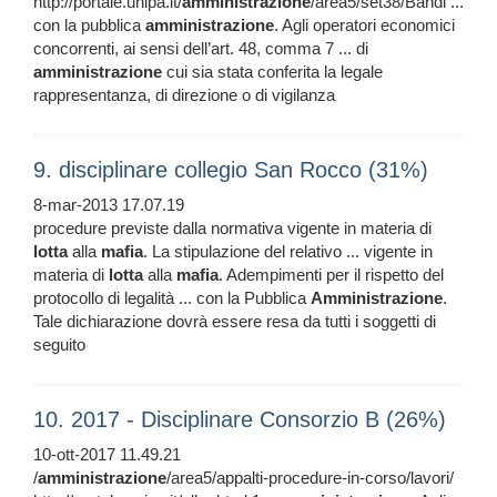
http://portale.unipa.it/
amministrazione
/area5/set38/Bandi ...
con la pubblica
amministrazione
. Agli operatori economici
concorrenti, ai sensi dell’art. 48, comma 7 ... di
amministrazione
cui sia stata conferita la legale
rappresentanza, di direzione o di vigilanza
9. disciplinare collegio San Rocco (31%)
8-mar-2013 17.07.19
procedure previste dalla normativa vigente in materia di
lotta
alla
mafia
. La stipulazione del relativo ... vigente in
materia di
lotta
alla
mafia
. Adempimenti per il rispetto del
protocollo di legalità ... con la Pubblica
Amministrazione
.
Tale dichiarazione dovrà essere resa da tutti i soggetti di
seguito
10. 2017 - Disciplinare Consorzio B (26%)
10-ott-2017 11.49.21
/
amministrazione
/area5/appalti-procedure-in-corso/lavori/