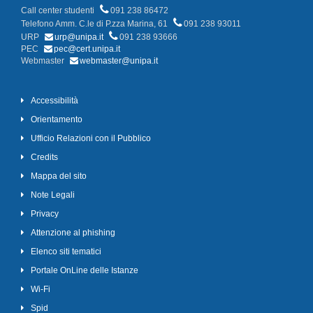
Call center studenti
091 238 86472
Telefono Amm. C.le di P.zza Marina, 61
091 238 93011
URP
urp@unipa.it
091 238 93666
PEC
pec@cert.unipa.it
Webmaster
webmaster@unipa.it
Accessibilità
Orientamento
Ufficio Relazioni con il Pubblico
Credits
Mappa del sito
Note Legali
Privacy
Attenzione al phishing
Elenco siti tematici
Portale OnLine delle Istanze
Wi-Fi
Spid