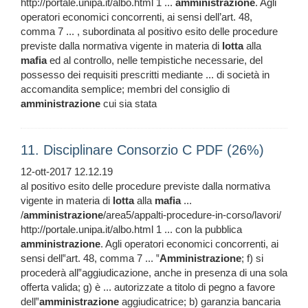
http://portale.unipa.it/albo.html 1 ...
amministrazione
. Agli
operatori economici concorrenti, ai sensi dell’art. 48,
comma 7 ... , subordinata al positivo esito delle procedure
previste dalla normativa vigente in materia di
lotta
alla
mafia
ed al controllo, nelle tempistiche necessarie, del
possesso dei requisiti prescritti mediante ... di società in
accomandita semplice; membri del consiglio di
amministrazione
cui sia stata
11. Disciplinare Consorzio C PDF (26%)
12-ott-2017 12.12.19
al positivo esito delle procedure previste dalla normativa
vigente in materia di
lotta
alla
mafia
...
/
amministrazione
/area5/appalti-procedure-in-corso/lavori/
http://portale.unipa.it/albo.html 1 ... con la pubblica
amministrazione
. Agli operatori economici concorrenti, ai
sensi dell‟art. 48, comma 7 ... ‟
Amministrazione
; f) si
procederà all‟aggiudicazione, anche in presenza di una sola
offerta valida; g) è ... autorizzate a titolo di pegno a favore
dell‟
amministrazione
aggiudicatrice; b) garanzia bancaria