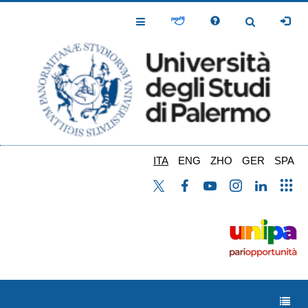
Salta
al
Toggle
Toggle
contenuto
Navigation
Navigation
principale
ITA
ENG
ZHO
GER
SPA