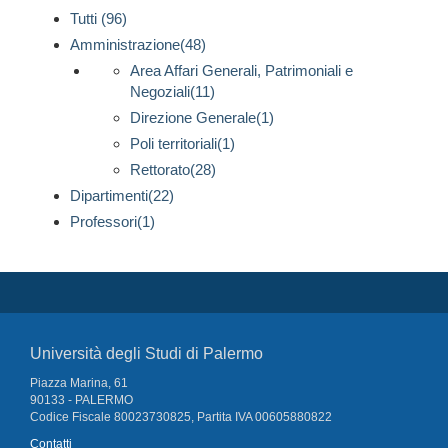
Tutti (96)
Amministrazione(48)
Area Affari Generali, Patrimoniali e
Negoziali(11)
Direzione Generale(1)
Poli territoriali(1)
Rettorato(28)
Dipartimenti(22)
Professori(1)
Università degli Studi di Palermo
Piazza Marina, 61
90133 - PALERMO
Codice Fiscale 80023730825, Partita IVA 00605880822
Contatti