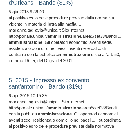
d’Orleans - Bando (31%)
5-giu-2015 9.38.40
al positivo esito delle procedure previste dalla normativa
vigente in materia di
lotta
alla
mafia
...
marianna.tagliavia@unipa.it Sito internet
http://portale.unipa.it/
amministrazione
/area5/set38/Bandi ...
amministrazione
. Gli operatori economici aventi sede,
residenza o domicilio nei paesi inseriti nelle c.d ... di
contrarre con la pubblica
amministrazione
di cui all’art. 53,
comma 16-ter, del D.lgs. del 2001
5. 2015 - Ingresso ex convento
sant'antonino - Bando (31%)
9-apr-2015 10.15.39
marianna.tagliavia@unipa.it Sito internet
http://portale.unipa.it/
amministrazione
/area5/set38/Bandi ...
con la pubblica
amministrazione
. Gli operatori economici
aventi sede, residenza o domicilio nei paesi ... , subordinata
al positivo esito delle procedure previste dalla normativa