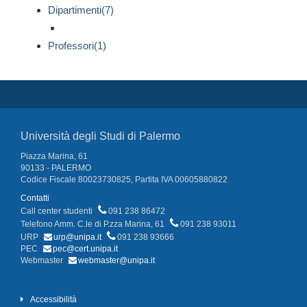
Dipartimenti(7)
Professori(1)
Università degli Studi di Palermo
Piazza Marina, 61
90133 - PALERMO
Codice Fiscale 80023730825, Partita IVA 00605880822
Contatti
Call center studenti
091 238 86472
Telefono Amm. C.le di P.zza Marina, 61
091 238 93011
URP
urp@unipa.it
091 238 93666
PEC
pec@cert.unipa.it
Webmaster
webmaster@unipa.it
Accessibilità