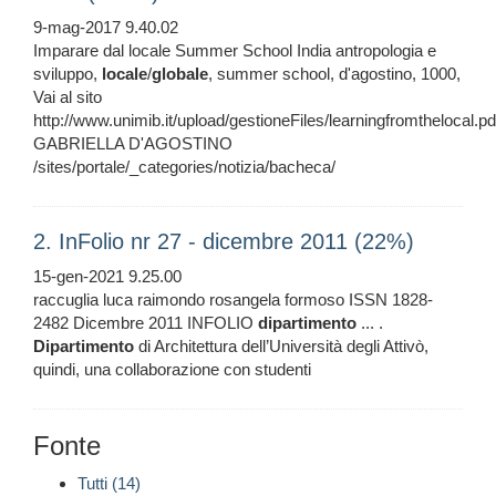
9-mag-2017 9.40.02
Imparare dal locale Summer School India antropologia e
sviluppo,
locale
/
globale
, summer school, d'agostino, 1000,
Vai al sito
http://www.unimib.it/upload/gestioneFiles/learningfromthelocal.pd
GABRIELLA D'AGOSTINO
/sites/portale/_categories/notizia/bacheca/
2. InFolio nr 27 - dicembre 2011 (22%)
15-gen-2021 9.25.00
raccuglia luca raimondo rosangela formoso ISSN 1828-
2482 Dicembre 2011 INFOLIO
dipartimento
... .
Dipartimento
di Architettura dell’Università degli Attivò,
quindi, una collaborazione con studenti
Fonte
Tutti (14)