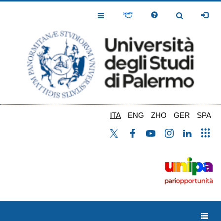
Salta
al
Toggle
Toggle
contenuto
Navigation
Navigation
principale
ITA
ENG
ZHO
GER
SPA