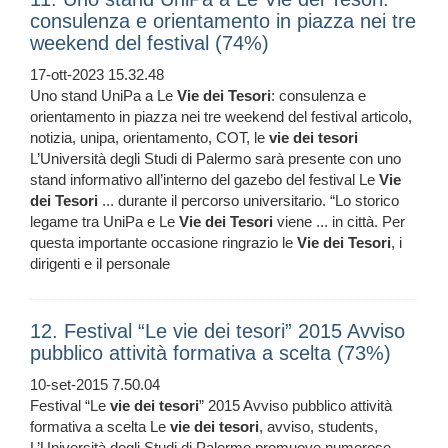
consulenza e orientamento in piazza nei tre
weekend del festival (74%)
17-ott-2023 15.32.48
Uno stand UniPa a Le
Vie
dei
Tesori
: consulenza e
orientamento in piazza nei tre weekend del festival articolo,
notizia, unipa, orientamento, COT, le
vie
dei
tesori
L’Università degli Studi di Palermo sarà presente con uno
stand informativo all’interno del gazebo del festival Le
Vie
dei
Tesori
... durante il percorso universitario. “Lo storico
legame tra UniPa e Le
Vie
dei
Tesori
viene ... in città. Per
questa importante occasione ringrazio le
Vie
dei
Tesori
, i
dirigenti e il personale
12. Festival “Le vie dei tesori” 2015 Avviso
pubblico attività formativa a scelta (73%)
10-set-2015 7.50.04
Festival “Le
vie
dei
tesori
” 2015 Avviso pubblico attività
formativa a scelta Le
vie
dei
tesori
, avviso, students,
L’Università degli Studi di Palermo promuove numerose