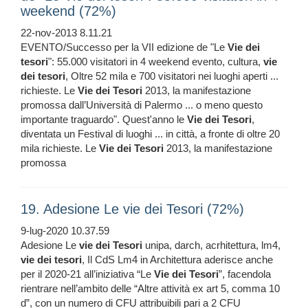
weekend (72%)
22-nov-2013 8.11.21
EVENTO/Successo per la VII edizione de "Le
Vie
dei
tesori
": 55.000 visitatori in 4 weekend evento, cultura,
vie
dei
tesori
, Oltre 52 mila e 700 visitatori nei luoghi aperti ...
richieste. Le
Vie
dei
Tesori
2013, la manifestazione
promossa dall’Università di Palermo ... o meno questo
importante traguardo". Quest'anno le
Vie
dei
Tesori
,
diventata un Festival di luoghi ... in città, a fronte di oltre 20
mila richieste. Le
Vie
dei
Tesori
2013, la manifestazione
promossa
19. Adesione Le vie dei Tesori (72%)
9-lug-2020 10.37.59
Adesione Le
vie
dei
Tesori
unipa, darch, acrhitettura, lm4,
vie
dei
tesori
, Il CdS Lm4 in Architettura aderisce anche
per il 2020-21 all’iniziativa “Le
Vie
dei
Tesori
”, facendola
rientrare nell’ambito delle “Altre attività ex art 5, comma 10
d”, con un numero di CFU attribuibili pari a 2 CFU