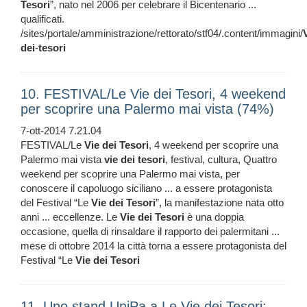
Tesori
”, nato nel 2006 per celebrare il Bicentenario ...
qualificati.
/sites/portale/amministrazione/rettorato/stf04/.content/immagini/
dei
-
tesori
10. FESTIVAL/Le Vie dei Tesori, 4 weekend
per scoprire una Palermo mai vista (74%)
7-ott-2014 7.21.04
FESTIVAL/Le
Vie
dei
Tesori
, 4 weekend per scoprire una
Palermo mai vista
vie
dei
tesori
, festival, cultura, Quattro
weekend per scoprire una Palermo mai vista, per
conoscere il capoluogo siciliano ... a essere protagonista
del Festival “Le
Vie
dei
Tesori
”, la manifestazione nata otto
anni ... eccellenze. Le
Vie
dei
Tesori
è una doppia
occasione, quella di rinsaldare il rapporto dei palermitani ...
mese di ottobre 2014 la città torna a essere protagonista del
Festival “Le
Vie
dei
Tesori
11. Uno stand UniPa a Le Vie dei Tesori: