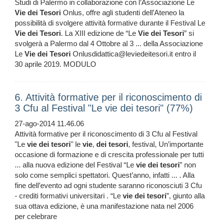
Studi di Palermo in collaborazione con l’Associazione Le
Vie
dei
Tesori
Onlus, offre agli studenti dell’Ateneo la
possibilità di svolgere attività formative durante il Festival Le
Vie
dei
Tesori
. La XIII edizione de “Le
Vie
dei
Tesori
” si
svolgerà a Palermo dal 4 Ottobre al 3 ... della Associazione
Le
Vie
dei
Tesori
Onlusdidattica@leviedeitesori.it entro il
30 aprile 2019. MODULO
6. Attività formative per il riconoscimento di
3 Cfu al Festival "Le vie dei tesori" (77%)
27-ago-2014 11.46.06
Attività formative per il riconoscimento di 3 Cfu al Festival
"Le
vie
dei
tesori
" le
vie
,
dei
tesori
, festival, Un’importante
occasione di formazione e di crescita professionale per tutti
... alla nuova edizione del Festival “Le
vie
dei
tesori
” non
solo come semplici spettatori. Quest’anno, infatti ... . Alla
fine dell’evento ad ogni studente saranno riconosciuti 3 Cfu
- crediti formativi universitari . “Le
vie
dei
tesori
”, giunto alla
sua ottava edizione, è una manifestazione nata nel 2006
per celebrare