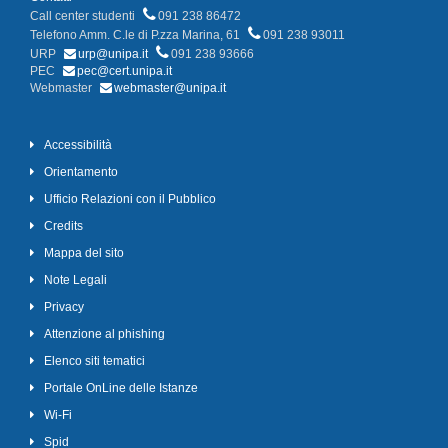
Call center studenti
091 238 86472
Telefono Amm. C.le di P.zza Marina, 61
091 238 93011
URP
urp@unipa.it
091 238 93666
PEC
pec@cert.unipa.it
Webmaster
webmaster@unipa.it
Accessibilità
Orientamento
Ufficio Relazioni con il Pubblico
Credits
Mappa del sito
Note Legali
Privacy
Attenzione al phishing
Elenco siti tematici
Portale OnLine delle Istanze
Wi-Fi
Spid