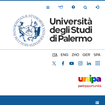
Salta
al
Toggle
Toggle
contenuto
Navigation
Navigation
principale
ITA
ENG
ZHO
GER
SPA