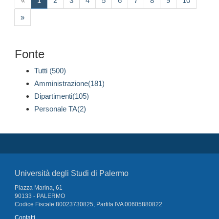
«
1
2
3
4
5
6
7
8
9
10
»
Fonte
Tutti (500)
Amministrazione(181)
Dipartimenti(105)
Personale TA(2)
Università degli Studi di Palermo
Piazza Marina, 61
90133 - PALERMO
Codice Fiscale 80023730825, Partita IVA 00605880822
Contatti