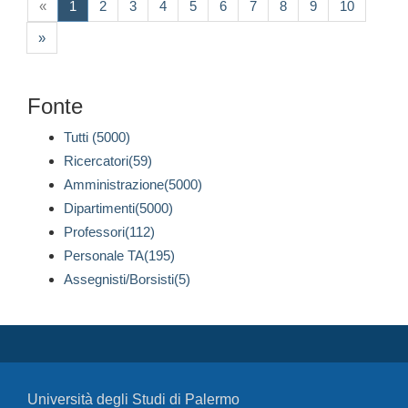
(current)
«
1
2
3
4
5
6
7
8
9
10
»
Fonte
Tutti (5000)
Ricercatori(59)
Amministrazione(5000)
Dipartimenti(5000)
Professori(112)
Personale TA(195)
Assegnisti/Borsisti(5)
Università degli Studi di Palermo