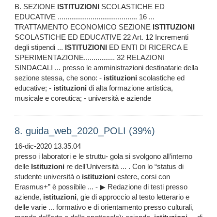
B. SEZIONE
ISTITUZIONI
SCOLASTICHE ED
EDUCATIVE ......................................... 16 ...
TRATTAMENTO ECONOMICO SEZIONE
ISTITUZIONI
SCOLASTICHE ED EDUCATIVE 22 Art. 12 Incrementi
degli stipendi ...
ISTITUZIONI
ED ENTI DI RICERCA E
SPERIMENTAZIONE................ 32 RELAZIONI
SINDACALI ... presso le amministrazioni destinatarie della
sezione stessa, che sono: -
istituzioni
scolastiche ed
educative; -
istituzioni
di alta formazione artistica,
musicale e coreutica; - università e aziende
8. guida_web_2020_POLI (39%)
16-dic-2020 13.35.04
presso i laboratori e le struttu- gola si svolgono all’interno
delle
Istituzioni
re dell’Università ... . Con lo “status di
studente università o
istituzioni
estere, corsi con
Erasmus+” è possibile ... - ▶ Redazione di testi presso
aziende,
istituzioni
, gie di approccio al testo letterario e
delle varie ... formativo e di orientamento presso culturali,