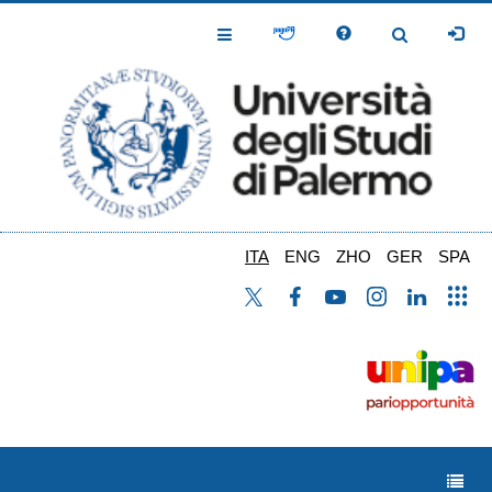
Salta
al
Toggle
Toggle
contenuto
Navigation
Navigation
principale
ITA
ENG
ZHO
GER
SPA