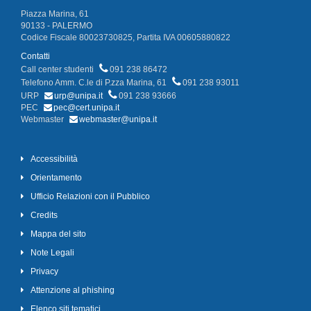
Piazza Marina, 61
90133 - PALERMO
Codice Fiscale 80023730825, Partita IVA 00605880822
Contatti
Call center studenti
091 238 86472
Telefono Amm. C.le di P.zza Marina, 61
091 238 93011
URP
urp@unipa.it
091 238 93666
PEC
pec@cert.unipa.it
Webmaster
webmaster@unipa.it
Accessibilità
Orientamento
Ufficio Relazioni con il Pubblico
Credits
Mappa del sito
Note Legali
Privacy
Attenzione al phishing
Elenco siti tematici