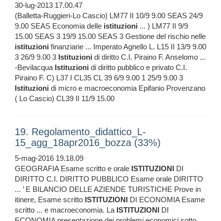
30-lug-2013 17.00.47
(Balletta-Ruggieri-Lo Cascio) LM77 II 10/9 9.00 SEAS 24/9
9.00 SEAS Economia delle
istituzioni
... ) LM77 II 9/9
15.00 SEAS 3 19/9 15.00 SEAS 3 Gestione del rischio nelle
istituzioni
finanziarie ... Imperato Agnello L. L15 II 13/9 9.00
3 26/9 9.00 3
Istituzioni
di diritto C.I. Piraino F. Anselomo ...
-Bevilacqua
Istituzioni
di diritto pubblico e privato C.I.
Piraino F. C) L37 I CL35 CL 39 6/9 9.00 1 25/9 9.00 3
Istituzioni
di micro e macroeconomia Epifanio Provenzano
( Lo Cascio) CL39 II 11/9 15.00
19. Regolamento_didattico_L-
15_agg_18apr2016_bozza (33%)
5-mag-2016 19.18.09
GEOGRAFIA Esame scritto e orale
ISTITUZIONI
DI
DIRITTO C.I. DIRITTO PUBBLICO Esame orale DIRITTO
... ’ E BILANCIO DELLE AZIENDE TURISTICHE Prove in
itinere, Esame scritto
ISTITUZIONI
DI ECONOMIA Esame
scritto ... e macroeconomia. La
ISTITUZIONI
DI
ECONOMIA presentazione dei problemi economici sotto