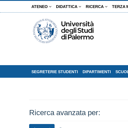
Salta
ATENEO
DIDATTICA
RICERCA
TERZA 
al
contenuto
principale
SEGRETERIE STUDENTI
DIPARTIMENTI
SCUOL
Ricerca avanzata per: