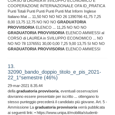
CORSO di LAUREA in SVILUPPO ECONOMICO E
COOPERAZIONE INTERNAZIONALE OFA ID_PRATICA
Punti Totali Punti Punti Punti Punti Mat Inform Inglese
Italiano Mat ... 11,50 NO NO NO 26 1390766 41,75 7,25
8,00 13,75 12,75 NO NO NO
GRADUATORIA
PROVVISORIA
ELENCO ... 11,25 NO NO NO
GRADUATORIA
PROVVISORIA
ELENCO AMMESSI al
CORSO di LAUREA in SVILUPPO ECONOMICO ... NO
NO NO 78 1376551 30,00 0,00 7,25 9,00 13,75 SI NO NO
GRADUATORIA
PROVVISORIA
ELENCO AMMESSI
13.
32090_bando_doppio_titolo_e_pis_2021-
22_1°semestre (46%)
29-mar-2021 8.35.44
della
graduatoria
provvisoria
, eventuali osservazioni
dovranno essere presentate per iscritto ... ottengano lo
stesso punteggio precederà il candidato più giovane. Art. 5 -
Ammissione La
graduatoria
provvisoria
verrà pubblicata
ai seguenti link: • https://www.unipa.it/mobilita/studenti-