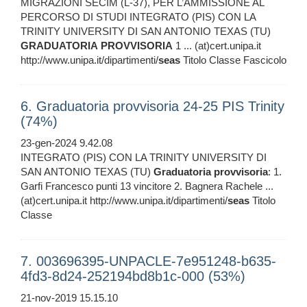
MIGRAZIONI SECIM (L-37), PER L’AMMISSIONE AL
PERCORSO DI STUDI INTEGRATO (PIS) CON LA
TRINITY UNIVERSITY DI SAN ANTONIO TEXAS (TU)
GRADUATORIA
PROVVISORIA
1 ... (at)cert.unipa.it
http://www.unipa.it/dipartimenti/
seas
Titolo Classe Fascicolo
6. Graduatoria provvisoria 24-25 PIS Trinity
(74%)
23-gen-2024 9.42.08
INTEGRATO (PIS) CON LA TRINITY UNIVERSITY DI
SAN ANTONIO TEXAS (TU)
Graduatoria
provvisoria
: 1.
Garfi Francesco punti 13 vincitore 2. Bagnera Rachele ...
(at)cert.unipa.it http://www.unipa.it/dipartimenti/
seas
Titolo
Classe
7. 003696395-UNPACLE-7e951248-b635-
4fd3-8d24-252194bd8b1c-000 (53%)
21-nov-2019 15.15.10