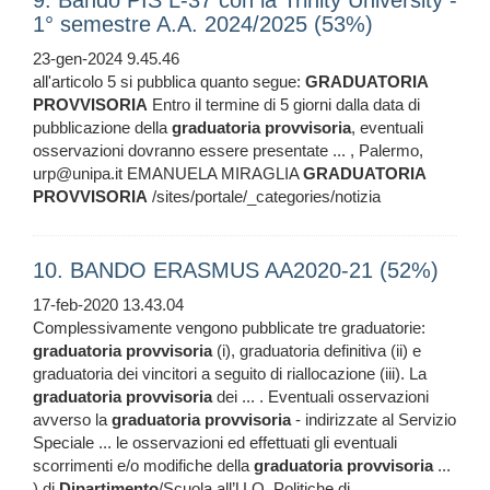
9. Bando PIS L-37 con la Trinity University -
1° semestre A.A. 2024/2025 (53%)
23-gen-2024 9.45.46
all'articolo 5 si pubblica quanto segue:
GRADUATORIA
PROVVISORIA
Entro il termine di 5 giorni dalla data di
pubblicazione della
graduatoria
provvisoria
, eventuali
osservazioni dovranno essere presentate ... , Palermo,
urp@unipa.it EMANUELA MIRAGLIA
GRADUATORIA
PROVVISORIA
/sites/portale/_categories/notizia
10. BANDO ERASMUS AA2020-21 (52%)
17-feb-2020 13.43.04
Complessivamente vengono pubblicate tre graduatorie:
graduatoria
provvisoria
(i), graduatoria definitiva (ii) e
graduatoria dei vincitori a seguito di riallocazione (iii). La
graduatoria
provvisoria
dei ... . Eventuali osservazioni
avverso la
graduatoria
provvisoria
- indirizzate al Servizio
Speciale ... le osservazioni ed effettuati gli eventuali
scorrimenti e/o modifiche della
graduatoria
provvisoria
...
) di
Dipartimento
/Scuola all’U.O. Politiche di