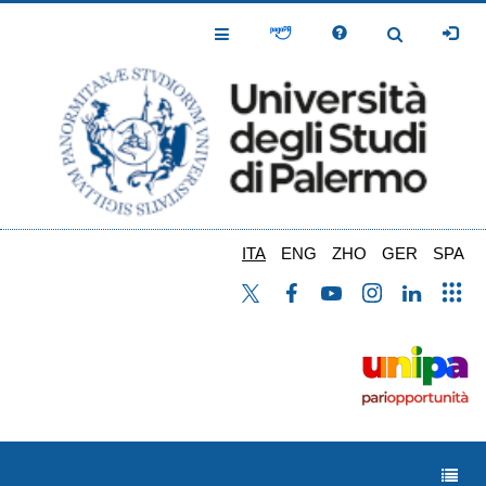
Salta
al
Toggle
Toggle
contenuto
Navigation
Navigation
principale
ITA
ENG
ZHO
GER
SPA