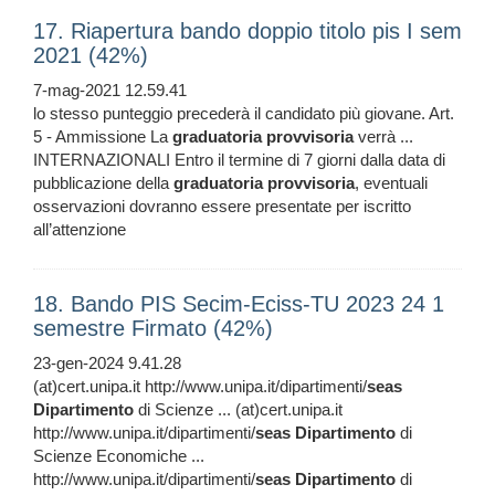
17. Riapertura bando doppio titolo pis I sem
2021 (42%)
7-mag-2021 12.59.41
lo stesso punteggio precederà il candidato più giovane. Art.
5 - Ammissione La
graduatoria
provvisoria
verrà ...
INTERNAZIONALI Entro il termine di 7 giorni dalla data di
pubblicazione della
graduatoria
provvisoria
, eventuali
osservazioni dovranno essere presentate per iscritto
all’attenzione
18. Bando PIS Secim-Eciss-TU 2023 24 1
semestre Firmato (42%)
23-gen-2024 9.41.28
(at)cert.unipa.it http://www.unipa.it/dipartimenti/
seas
Dipartimento
di Scienze ... (at)cert.unipa.it
http://www.unipa.it/dipartimenti/
seas
Dipartimento
di
Scienze Economiche ...
http://www.unipa.it/dipartimenti/
seas
Dipartimento
di