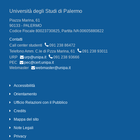
Università degli Studi di Palermo
Piazza Marina, 61
90133 - PALERMO
Codice Fiscale 80023730825, Partita IVA 00605880822
Contatti
Call center studenti
091 238 86472
Telefono Amm. C.le di P.zza Marina, 61
091 238 93011
URP
urp@unipa.it
091 238 93666
PEC
pec@cert.unipa.it
Webmaster
webmaster@unipa.it
Accessibilità
Orientamento
Ufficio Relazioni con il Pubblico
Credits
Mappa del sito
Note Legali
Privacy