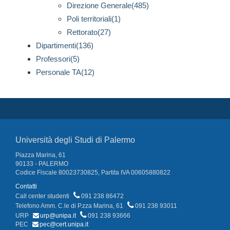
Direzione Generale(485)
Poli territoriali(1)
Rettorato(27)
Dipartimenti(136)
Professori(5)
Personale TA(12)
Università degli Studi di Palermo
Piazza Marina, 61
90133 - PALERMO
Codice Fiscale 80023730825, Partita IVA 00605880822
Contatti
Call center studenti
091 238 86472
Telefono Amm. C.le di P.zza Marina, 61
091 238 93011
URP
urp@unipa.it
091 238 93666
PEC
pec@cert.unipa.it