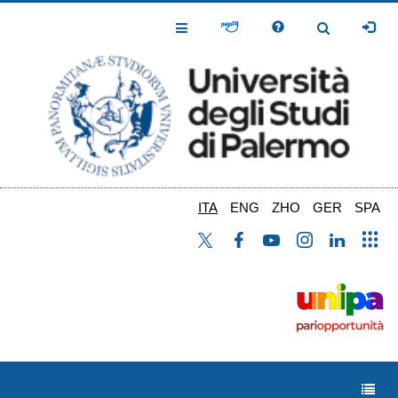
Salta
al
Toggle
Toggle
contenuto
Navigation
Navigation
principale
ITA
ENG
ZHO
GER
SPA