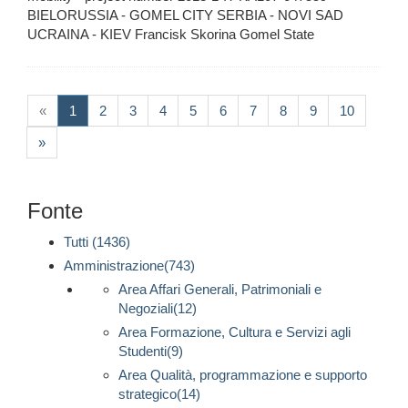
BIELORUSSIA - GOMEL CITY SERBIA - NOVI SAD
UCRAINA - KIEV Francisk Skorina Gomel State
(current)
«
1
2
3
4
5
6
7
8
9
10
»
Fonte
Tutti (1436)
Amministrazione(743)
Area Affari Generali, Patrimoniali e
Negoziali(12)
Area Formazione, Cultura e Servizi agli
Studenti(9)
Area Qualità, programmazione e supporto
strategico(14)