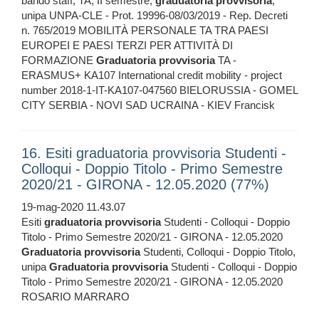
bando staff, TA, II semestre,
graduatoria
provvisoria
,
unipa UNPA-CLE - Prot. 19996-08/03/2019 - Rep. Decreti
n. 765/2019 MOBILITÀ PERSONALE TA TRA PAESI
EUROPEI E PAESI TERZI PER ATTIVITÀ DI
FORMAZIONE
Graduatoria
provvisoria
TA -
ERASMUS+ KA107 International credit mobility - project
number 2018-1-IT-KA107-047560 BIELORUSSIA - GOMEL
CITY SERBIA - NOVI SAD UCRAINA - KIEV Francisk
16. Esiti graduatoria provvisoria Studenti -
Colloqui - Doppio Titolo - Primo Semestre
2020/21 - GIRONA - 12.05.2020 (77%)
19-mag-2020 11.43.07
Esiti
graduatoria
provvisoria
Studenti - Colloqui - Doppio
Titolo - Primo Semestre 2020/21 - GIRONA - 12.05.2020
Graduatoria
provvisoria
Studenti, Colloqui - Doppio Titolo,
unipa
Graduatoria
provvisoria
Studenti - Colloqui - Doppio
Titolo - Primo Semestre 2020/21 - GIRONA - 12.05.2020
ROSARIO MARRARO