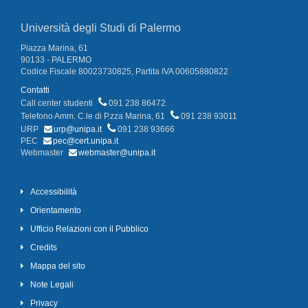
Università degli Studi di Palermo
Piazza Marina, 61
90133 - PALERMO
Codice Fiscale 80023730825, Partita IVA 00605880822
Contatti
Call center studenti
091 238 86472
Telefono Amm. C.le di P.zza Marina, 61
091 238 93011
URP
urp@unipa.it
091 238 93666
PEC
pec@cert.unipa.it
Webmaster
webmaster@unipa.it
Accessibilità
Orientamento
Ufficio Relazioni con il Pubblico
Credits
Mappa del sito
Note Legali
Privacy