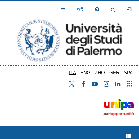
Salta
al
Toggle
Toggle
contenuto
Navigation
Navigation
principale
ITA
ENG
ZHO
GER
SPA