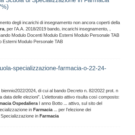
a Scuola di Specializzazione in Farmacia
47%)
rimento degli incarichi di insegnamento non ancora coperti della
ra
, per l'A.A. 2018/2019 bando, incarichi insegnamento, ,
ando Modulo Docenti Modulo Esterni Modulo Personale TAB
Esterni Modulo Personale TAB
uola-specializzazione-farmacia-o-22-24-
l biennio2022/2024, di cui al bando Decreto n. 82/2022 prot. n
a data delle elezioni”. L’elettorato attivo risulta così composto:
macia
Ospedaliera
I anno Botto ... attivo, sul sito del
pecializzazione in
Farmacia
... per l’elezione dei
i Specializzazione in
Farmacia