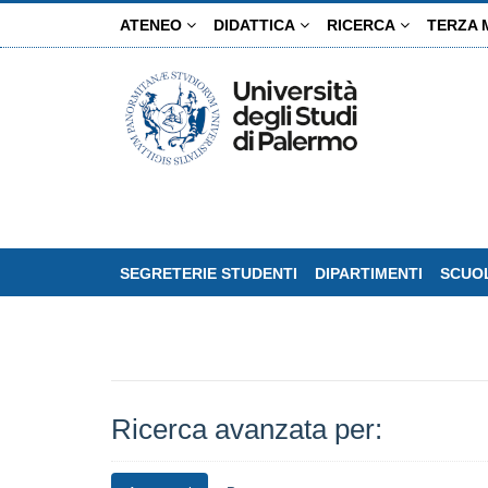
Salta
ATENEO
DIDATTICA
RICERCA
TERZA 
al
contenuto
principale
SEGRETERIE STUDENTI
DIPARTIMENTI
SCUOL
Ricerca avanzata per: