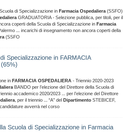
 Scuola di Specializzazione in
Farmacia
Ospedaliera
(SSFO)
edaliera
GRADUATORIA - Selezione pubblica, per titoli, per il
ncora coperti della Scuola di Specializzazione in
Farmacia
Palermo ... incarichi di insegnamento non ancora coperti della
ra
(SSFO
a di Specializzazione in FARMACIA
 (65%)
ione in
FARMACIA
OSPEDALIERA
- Triennio 2020-2023
aliera
BANDO per l’elezione del Direttore della Scuola di
 triennio accademico 2020/2023 ... per l’elezione del Direttore
daliera
, per il triennio ... “A” del
Dipartimento
STEBICEF,
e candidature avverrà nel corso
lla Scuola di Specializzazione in Farmacia