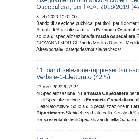
insegnamento non ancora coperti dell
Ospedaliera, per l'A.A. 2018/2019 (
3-feb-2020 10.01.00
Bando di selezione pubblica, per titoli, per il confe
Scuola di Specializzazione in
Farmacia
Ospedalie
scuola di specializzazione,
farmacia
ospedaliera
B
GIOVANNI MORICI Bando Modulo Docenti Modulo 
/sites/portale/_categories/notizia/bacheca/
11. bando-elezione-rappresentanti-sc
Verbale-1-Elettorato (42%)
23-mar-2022 8.33.24
di Specializzazione in
Farmacia
Ospedaliera
per i
... di Specializzazione in
Farmacia
Ospedaliera
all
Elettorato Attivo- Scuola di Specializzazione in
Far
Dipartimento
Stebicef e sul sito della Scuola di S
Rappresentanti degli Specializzandi nella Scuola d