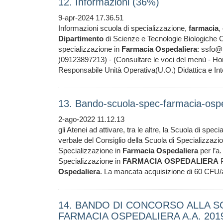
12. Informazioni (36%)
9-apr-2024 17.36.51
Informazioni scuola di specializzazione,
farmacia
,
Dipartimento
di Scienze e Tecnologie Biologiche 
specializzazione in
Farmacia
Ospedaliera
: ssfo@
)09123897213) - (Consultare le voci del menù - 
Responsabile Unità Operativa(U.O.) Didattica e In
13. Bando-scuola-spec-farmacia-osp
2-ago-2022 11.12.13
gli Atenei ad attivare, tra le altre, la Scuola di spec
verbale del Consiglio della Scuola di Specializzazi
Specializzazione in
Farmacia
Ospedaliera
per l’a.
Specializzazione in
FARMACIA
OSPEDALIERA
P
Ospedaliera
. La mancata acquisizione di 60 CFU
14. BANDO DI CONCORSO ALLA SC
FARMACIA OSPEDALIERA A.A. 2019/