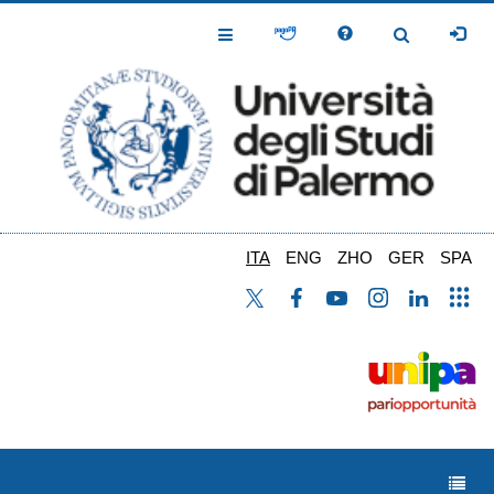
Salta
al
Toggle
Toggle
contenuto
Navigation
Navigation
principale
ITA
ENG
ZHO
GER
SPA