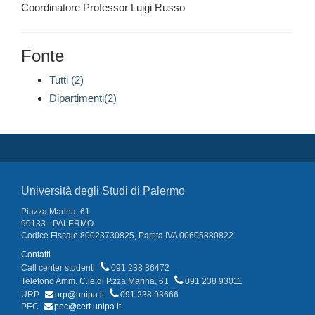
Coordinatore Professor Luigi Russo
Fonte
Tutti (2)
Dipartimenti(2)
Università degli Studi di Palermo
Piazza Marina, 61
90133 - PALERMO
Codice Fiscale 80023730825, Partita IVA 00605880822
Contatti
Call center studenti
091 238 86472
Telefono Amm. C.le di P.zza Marina, 61
091 238 93011
URP
urp@unipa.it
091 238 93666
PEC
pec@cert.unipa.it