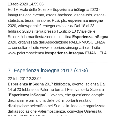
13-feb-2020 14.59.06
Ed.19, Viale delle Scienze
Esperienza
inSegna
2020 -
Inaugurazione evento, dseas-bacheca, dseas-cds, dseas-
statistica, terza missione, PLS, pls,
esperienza
insegna
2020, /sites/portale/_categories/notizia/ Dal 18 al 23
febbraio 2020 si terrà presso l'Edificio 19 (Viale delle
Scienze) la manifestazione scientifica
Esperienza
inSegna
2020, organizzata dall’Associazione PALERMOSCIENZA
... consultare il sito www.esperienzainsegna.it e/o il sito
www.palermoscienza.it/
esperienza
-
insegna
/ EMANUELA
7. Esperienza inSegna 2017 (41%)
22-feb-2017 2.33.02
Esperienza
inSegna
2017 biblioteca, evento, scienza Dal
14 al 23 febbraio a Palermo torna il Festival della Scienza
"
Esperienza
inSegna
". L'evento, che quest’anno compie
dieci anni, è ormai una delle più importanti realtà di
divulgazione scientifica nel Sud Italia. Ideata e organizzata
dall’associazione Palermoscienza, coinvolge Università,