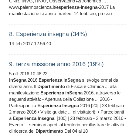
CNR, INVG, l’INAF, Osservatorio Astronomico ... .
www.palermoscienza.it/
esperienza
-
insegna
-2017 La
manifestazione si aprirà martedì 14 febbraio, presso
8. Esperienza insegna (34%)
14-feb-2017 12.56.40
9. terza missione anno 2016 (19%)
5-ott-2016 10.48.22
inSegna
2016
Esperienza
inSegna
si svolge ormai da
diversi anni. Il
Dipartimento
di Fisica e Chimica ... alla
manifestazione
Esperienza
inSegna
2016, attraverso le
seguenti attività: • Apertura della Collezione ... 2016 •
Partecipanti a
Esperienza
Insegna
2016 [20] | 23 febbraio -
2 marzo 2016 • Visite guidate ... di visitatori): • Partecipanti
a
Esperienza
Insegna
. [100] | 23 febbraio - 2 marzo 2016 •
Evento ... seminari aperti al territorio per illustrare le attività
di ricerca del
Dipartimento
Dal 04 al 18