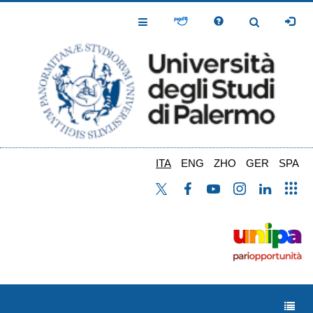
Salta
al
Toggle
Toggle
contenuto
Navigation
Navigation
principale
ITA
ENG
ZHO
GER
SPA