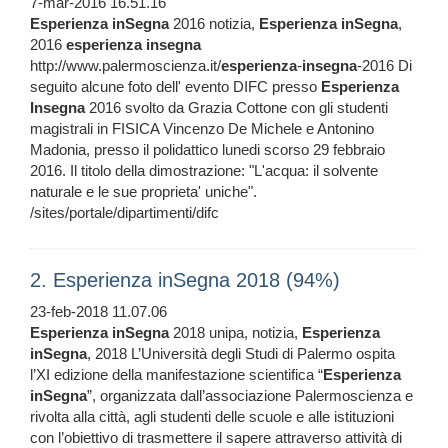
7-mar-2016 16.51.16
Esperienza
inSegna
2016 notizia,
Esperienza
inSegna
,
2016
esperienza
insegna
http://www.palermoscienza.it/
esperienza
-
insegna
-2016 Di
seguito alcune foto dell' evento DIFC presso
Esperienza
Insegna
2016 svolto da Grazia Cottone con gli studenti
magistrali in FISICA Vincenzo De Michele e Antonino
Madonia, presso il polidattico lunedi scorso 29 febbraio
2016. Il titolo della dimostrazione: "L'acqua: il solvente
naturale e le sue proprieta' uniche".
/sites/portale/dipartimenti/difc
2. Esperienza inSegna 2018 (94%)
23-feb-2018 11.07.06
Esperienza
inSegna
2018 unipa, notizia,
Esperienza
inSegna
, 2018 L’Università degli Studi di Palermo ospita
l’XI edizione della manifestazione scientifica “
Esperienza
inSegna
”, organizzata dall’associazione Palermoscienza e
rivolta alla città, agli studenti delle scuole e alle istituzioni
con l’obiettivo di trasmettere il sapere attraverso attività di