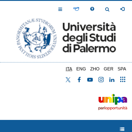
Salta
al
Toggle
Toggle
contenuto
Navigation
Navigation
principale
ITA
ENG
ZHO
GER
SPA