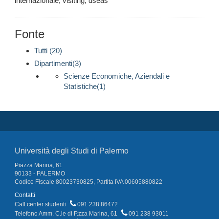
internazionale, visiting, dseas
Fonte
Tutti (20)
Dipartimenti(3)
Scienze Economiche, Aziendali e
Statistiche(1)
Università degli Studi di Palermo
Piazza Marina, 61
90133 - PALERMO
Codice Fiscale 80023730825, Partita IVA 00605880822
Contatti
Call center studenti
091 238 86472
Telefono Amm. C.le di P.zza Marina, 61
091 238 93011