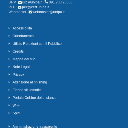
URP
urp@unipa.it
091 238 93666
PEC
pec@cert.unipa.it
Webmaster
webmaster@unipa.it
Accessibilità
Orientamento
Ufficio Relazioni con il Pubblico
Credits
Mappa del sito
Note Legali
Privacy
Attenzione al phishing
Elenco siti tematici
Portale OnLine delle Istanze
Wi-Fi
Spid
Amministrazione trasparente