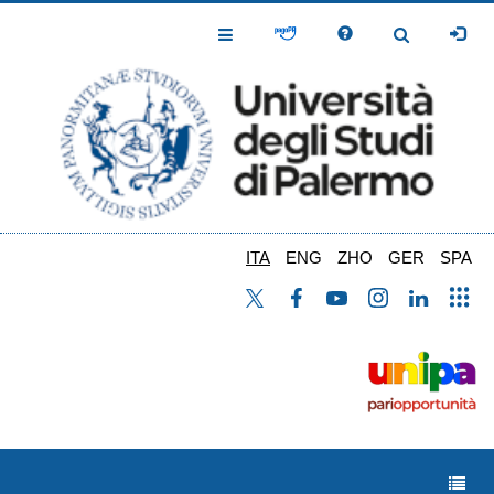
Salta
al
Toggle
Toggle
contenuto
Navigation
Navigation
principale
ITA
ENG
ZHO
GER
SPA