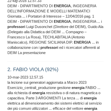
22-lug-2016 12.57.33
DEIM - DIPARTIMENTO DI
ENERGIA
, INGEGNERIA
DELL’INFORMAZIONE E MODELLI MATEMATICI
Giornata ... i Portatori di Interesse – 12/04/2016 pag. 1
DEIM - DIPARTIMENTO DI
ENERGIA
, INGEGNERIA ... i
professori
Luigi Dusonchet (Direttore del DEIM), Guido Ala
(Delegato alla Didattica del DEIM ... Compagno –
Francesco La Rosa), TECHLABITALIA (Antonio
Maniscalco), REGIONE SICILIANA DIP.
ENERGIA
... in
collaborazione con i
professori
ed i ricercatori afferenti al
DEIM La presentazione
2. FABIO VIOLA (92%)
10-mar-2023 12.57.15
la lezione sui generatori aggiornata a Marzo 2023
Esercizio_centrali_produzione gestione
energia
FABIO ...
alla richiesta di
energia
ressistiva o di natura magnetica o
capacitiva. Parte 3 ARGOMENTI La terza ... di
energia
elettrica al dimensionamento dei sistemi elettrici al servizio
dei più comuni utilizzatori ... efficace del vettore
energia