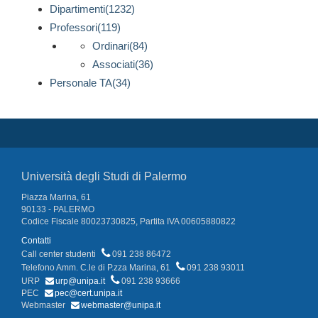
Dipartimenti(1232)
Professori(119)
Ordinari(84)
Associati(36)
Personale TA(34)
Università degli Studi di Palermo
Piazza Marina, 61
90133 - PALERMO
Codice Fiscale 80023730825, Partita IVA 00605880822
Contatti
Call center studenti
091 238 86472
Telefono Amm. C.le di P.zza Marina, 61
091 238 93011
URP
urp@unipa.it
091 238 93666
PEC
pec@cert.unipa.it
Webmaster
webmaster@unipa.it