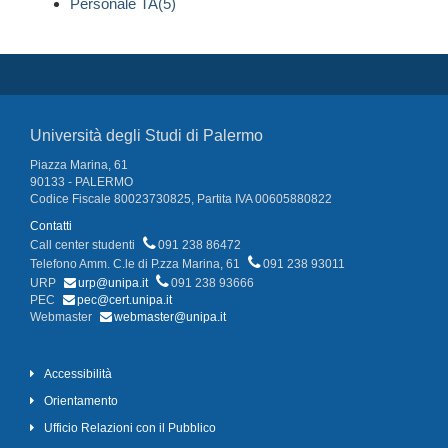
Personale TA(5)
Università degli Studi di Palermo
Piazza Marina, 61
90133 - PALERMO
Codice Fiscale 80023730825, Partita IVA 00605880822
Contatti
Call center studenti
091 238 86472
Telefono Amm. C.le di P.zza Marina, 61
091 238 93011
URP
urp@unipa.it
091 238 93666
PEC
pec@cert.unipa.it
Webmaster
webmaster@unipa.it
Accessibilità
Orientamento
Ufficio Relazioni con il Pubblico