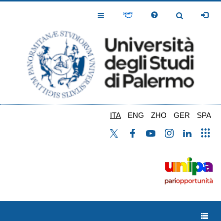
Salta
al
Toggle
Toggle
contenuto
Navigation
Navigation
principale
ITA
ENG
ZHO
GER
SPA