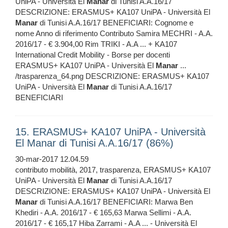
UniPA - Università El
Manar
di Tunisi A.A.16/17
DESCRIZIONE: ERASMUS+ KA107 UniPA - Università El
Manar
di Tunisi A.A.16/17 BENEFICIARI: Cognome e
nome Anno di riferimento Contributo Samira MECHRI - A.A.
2016/17 - € 3.904,00 Rim TRIKI - A.A ... + KA107
International Credit Mobility - Borse per docenti
ERASMUS+ KA107 UniPA - Università El
Manar
...
/trasparenza_64.png DESCRIZIONE: ERASMUS+ KA107
UniPA - Università El
Manar
di Tunisi A.A.16/17
BENEFICIARI
15. ERASMUS+ KA107 UniPA - Università
El Manar di Tunisi A.A.16/17 (86%)
30-mar-2017 12.04.59
contributo mobilità, 2017, trasparenza, ERASMUS+ KA107
UniPA - Università El
Manar
di Tunisi A.A.16/17
DESCRIZIONE: ERASMUS+ KA107 UniPA - Università El
Manar
di Tunisi A.A.16/17 BENEFICIARI: Marwa Ben
Khediri - A.A. 2016/17 - € 165,63 Marwa Sellimi - A.A.
2016/17 - € 165,17 Hiba Zarrami - A.A ... - Università El