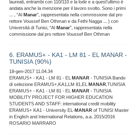
laureati, entrambi con 110/110 e la lode e a quest’ultimo è
andata anche la menzione per il lavoro svolto. Sono i primi
... , “Al
Manar
”, rappresentata nella commissione dal pro
rettore Voussef Ben Othman e da Fethi Nagga ... ) con
Università di Tunisi, “Al
Manar
”, rappresentata nella
commissione dal pro rettore Voussef Ben Othman
6. ERAMUS+ - KA1 - LM 81 - EL MANAR -
TUNISIA (90%)
18-gen-2017 11.04.34
ERAMUS+ - KA1 - LM 81 - EL
MANAR
- TUNISIA Bando
di selezione ERAMUS+,KA1,LM 81,EL
MANAR
,TUNISIA
ERAMUS+ - KA1 - LM 81 - EL
MANAR
- TUNISIA
MOBILITY PROJECT FOR HIGHER EDUCATION
STUDENTS AND STAFF: international credit mobility
ERAMUS+ KA1 - University EL-
MANAR
of TUNISI Master
in English and International Relations, a.a. 2015/2016
ROSARIO MARRARO