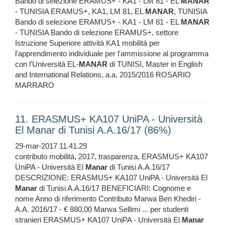
Bando di selezione ERAMUS+ - KA1 - LM 81 - EL
MANAR
- TUNISIA ERAMUS+, KA1, LM 81, EL
MANAR
, TUNISIA
Bando di selezione ERAMUS+ - KA1 - LM 81 - EL
MANAR
- TUNISIA Bando di selezione ERAMUS+, settore
Istruzione Superiore attività KA1 mobilità per
l'apprendimento individuale per l'ammissione al programma
con l'Università EL-
MANAR
di TUNISI, Master in English
and International Relations, a.a. 2015/2016 ROSARIO
MARRARO
11. ERASMUS+ KA107 UniPA - Università
El Manar di Tunisi A.A.16/17 (86%)
29-mar-2017 11.41.29
contributo mobilità, 2017, trasparenza, ERASMUS+ KA107
UniPA - Università El
Manar
di Tunisi A.A.16/17
DESCRIZIONE: ERASMUS+ KA107 UniPA - Università El
Manar
di Tunisi A.A.16/17 BENEFICIARI: Cognome e
nome Anno di riferimento Contributo Marwa Ben Khediri -
A.A. 2016/17 - € 880,00 Marwa Sellimi ... per studenti
stranieri ERASMUS+ KA107 UniPA - Università El
Manar