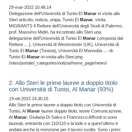
29-mar-2022 10.48.14
Delegazione dell’Università di Tunisi El
Manar
in visita allo
Steri articolo, notizia, unipa, Tunisi El
Manar
, visita,
MIGRANTS Il Rettore dell’Università degli Studi di Palermo,
prof. Massimo Midiri, ha incontrato allo Steri una
delegazione dell’Università di Tunisi El
Manar
composta dal
Rettore ... ), Università di Westminster (UK), Università di
Tunis El
Manar
(Tunisia), Università El Manouba ... -di-
Tunisi-El-
Manar
-in-visita-allo-Steri.png
/sites/portale/_categories/notizia/home_page/news/
2. Allo Steri le prime lauree a doppio titolo
con Università di Tunisi, Al Manar (93%)
19-ott-2015 14.30.15
Allo Steri le prime lauree a doppio titolo con Università di
Tunisi, Al
Manar
lauree doppio titolo, teorie Comunicazione,
Al
Manar
, Giuliana Di Salvo e Francesco Affronti si sono
laureati, entrambi con 110/110 e la lode e a quest’ultimo è
andata anche la menzione per il lavoro svolto. Sono i primi