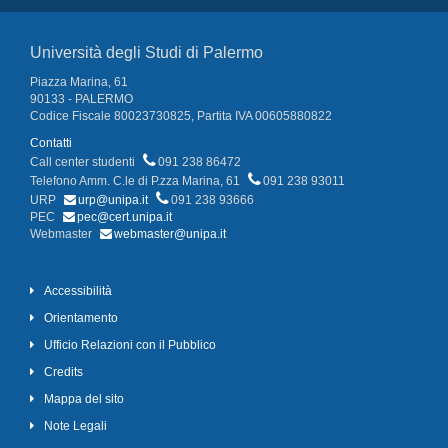
Università degli Studi di Palermo
Piazza Marina, 61
90133 - PALERMO
Codice Fiscale 80023730825, Partita IVA 00605880822
Contatti
Call center studenti
091 238 86472
Telefono Amm. C.le di P.zza Marina, 61
091 238 93011
URP
urp@unipa.it
091 238 93666
PEC
pec@cert.unipa.it
Webmaster
webmaster@unipa.it
Accessibilità
Orientamento
Ufficio Relazioni con il Pubblico
Credits
Mappa del sito
Note Legali