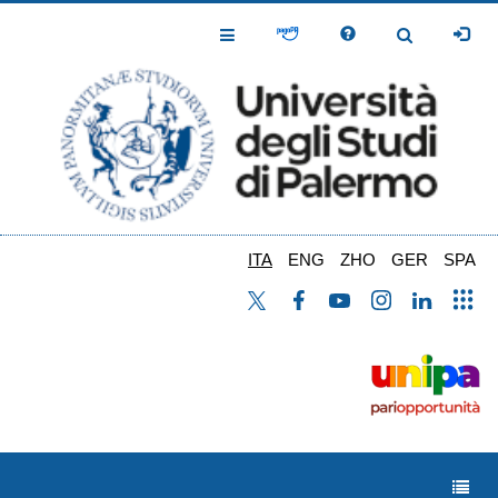
Salta
al
Toggle
Toggle
contenuto
Navigation
Navigation
principale
ITA
ENG
ZHO
GER
SPA