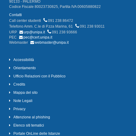
90133 - PALERMO
Codice Fiscale 80023730825, Partita IVA 00605880822
Contatti
Call center studenti
091 238 86472
Telefono Amm. C.le di P.zza Marina, 61
091 238 93011
URP
urp@unipa.it
091 238 93666
PEC
pec@cert.unipa.it
Webmaster
webmaster@unipa.it
Accessibilità
Orientamento
Ufficio Relazioni con il Pubblico
Credits
Mappa del sito
Note Legali
Privacy
Attenzione al phishing
Elenco siti tematici
Portale OnLine delle Istanze