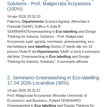
Solutions - Prof. Małgorzata Krzywonos
(100%)
14-apr-2026 20.32.10
Palermo,
Dipartimento
Scienze Agrarie, Alimentari e
Forestali (SAAF), Edifico 4, Aula R
SEMINARIO/Greenwashing in
Eco
-
labelling
and Design
Thinking for Industry Solutions - Prof. Małgorzata
Krzywonos saaf, agraria, seminario, greenwashing, eco-
etichettatura,
eco
-
labelling
Giorno 17 Aprile alle ore 10
presso l'Aula R del
Dipartimento
SAAF si terrà il seminario
dal titolo "Greenwashing in
Eco
-
labelling
and Design
Thinking for Industry Solutions". Il seminario affronta
2. Seminario Greenwashing in Eco-labelling
17.04.2026-Locandina (36%)
14-apr-2026 20.31.57
Prof. Małgorzata Krzywonos Wrocław University of
Economics and Business, Poland SEMINARIO
Greenwashing in
Eco
-
labelling
and Design Thinking for