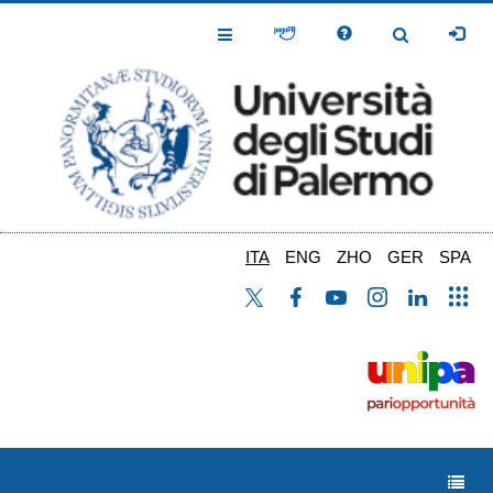
Salta
al
Toggle
Toggle
contenuto
Navigation
Navigation
principale
ITA
ENG
ZHO
GER
SPA