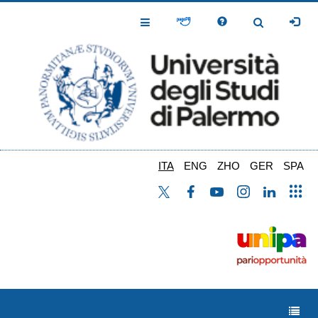
Salta
al
Toggle
Toggle
contenuto
Navigation
Navigation
principale
ITA
ENG
ZHO
GER
SPA