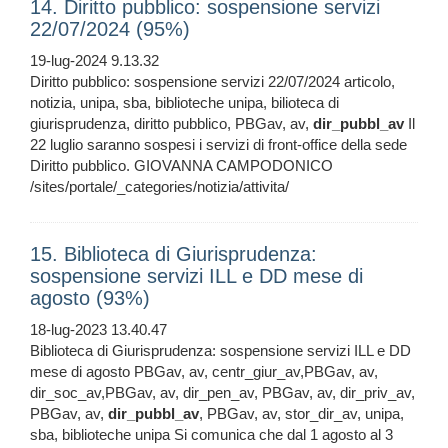
14. Diritto pubblico: sospensione servizi
22/07/2024 (95%)
19-lug-2024 9.13.32
Diritto pubblico: sospensione servizi 22/07/2024 articolo,
notizia, unipa, sba, biblioteche unipa, bilioteca di
giurisprudenza, diritto pubblico, PBGav, av,
dir_pubbl_av
Il
22 luglio saranno sospesi i servizi di front-office della sede
Diritto pubblico. GIOVANNA CAMPODONICO
/sites/portale/_categories/notizia/attivita/
15. Biblioteca di Giurisprudenza:
sospensione servizi ILL e DD mese di
agosto (93%)
18-lug-2023 13.40.47
Biblioteca di Giurisprudenza: sospensione servizi ILL e DD
mese di agosto PBGav, av, centr_giur_av,PBGav, av,
dir_soc_av,PBGav, av, dir_pen_av, PBGav, av, dir_priv_av,
PBGav, av,
dir_pubbl_av
, PBGav, av, stor_dir_av, unipa,
sba, biblioteche unipa Si comunica che dal 1 agosto al 3