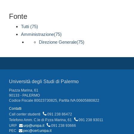
Fonte
Tutti (75)
Amministrazione(75)
Direzione Generale(75)
Università degli Studi di Palermo
Piazza Marina, 61
90133 - PALERMO
Codice Fiscale 80023730825, Partita IVA 00605880822
Contatti
Call center studenti
091 238 86472
Telefono Amm. C.le di P.zza Marina, 61
091 238 93011
URP
urp@unipa.it
091 238 93666
PEC
pec@cert.unipa.it