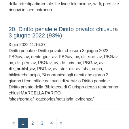
della rete dipartimentale. Le linee telefoniche, wi-fi, prestiti e
rinnovi in loco potranno
20. Diritto penale e Diritto privato: chiusura
3 giugno 2022 (93%)
3-giu-2022 11.16.37
Diritto penale e Diritto privato: chiusura 3 giugno 2022
PBGav, av, centr_giur_av, PBGav, av, dir_soc_av, PBGav,
av, dir_pen_av, PBGav, av, dir_priv_av, PBGav, av,
dir_pubbl_av
, PBGav, av, stor_dir_av, sba, unipa,
biblioteche unipa, Si comunica agli utenti che giorno 3
giugno i front office dei punti di servizio Diritto penale e
Diritto privato della Biblioteca di Giurisprudenza resteranno
chiusi MARCELLA PARITO
/sites/portale/_categories/notizia/in_evidenza/
(current)
«
1
2
3
4
»