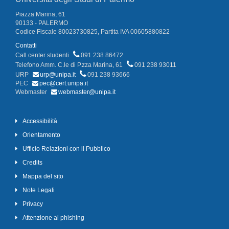
Piazza Marina, 61
90133 - PALERMO
Codice Fiscale 80023730825, Partita IVA 00605880822
Contatti
Call center studenti
091 238 86472
Telefono Amm. C.le di P.zza Marina, 61
091 238 93011
URP
urp@unipa.it
091 238 93666
PEC
pec@cert.unipa.it
Webmaster
webmaster@unipa.it
Accessibilità
Orientamento
Ufficio Relazioni con il Pubblico
Credits
Mappa del sito
Note Legali
Privacy
Attenzione al phishing