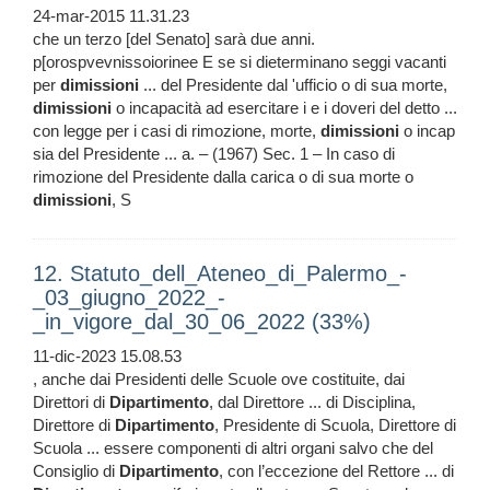
24-mar-2015 11.31.23
che un terzo [del Senato] sarà due anni.
p[orospvevnissoiorinee E se si dieterminano seggi vacanti
per
dimissioni
... del Presidente dal 'ufficio o di sua morte,
dimissioni
o incapacità ad esercitare i e i doveri del detto ...
con legge per i casi di rimozione, morte,
dimissioni
o incap
sia del Presidente ... a. – (1967) Sec. 1 – In caso di
rimozione del Presidente dalla carica o di sua morte o
dimissioni
, S
12. Statuto_dell_Ateneo_di_Palermo_-
_03_giugno_2022_-
_in_vigore_dal_30_06_2022 (33%)
11-dic-2023 15.08.53
, anche dai Presidenti delle Scuole ove costituite, dai
Direttori di
Dipartimento
, dal Direttore ... di Disciplina,
Direttore di
Dipartimento
, Presidente di Scuola, Direttore di
Scuola ... essere componenti di altri organi salvo che del
Consiglio di
Dipartimento
, con l’eccezione del Rettore ... di