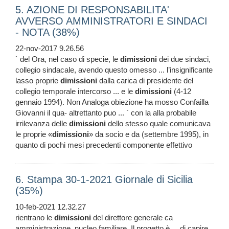
5. AZIONE DI RESPONSABILITA'
AVVERSO AMMINISTRATORI E SINDACI
- NOTA (38%)
22-nov-2017 9.26.56
` del Ora, nel caso di specie, le
dimissioni
dei due sindaci,
collegio sindacale, avendo questo omesso ... l’insignificante
lasso proprie
dimissioni
dalla carica di presidente del
collegio temporale intercorso ... e le
dimissioni
(4-12
gennaio 1994). Non Analoga obiezione ha mosso Confailla
Giovanni il qua- altrettanto puo ... ` con la alla probabile
irrilevanza delle
dimissioni
dello stesso quale comunicava
le proprie «
dimissioni
» da socio e da (settembre 1995), in
quanto di pochi mesi precedenti componente effettivo
6. Stampa 30-1-2021 Giornale di Sicilia
(35%)
10-feb-2021 12.32.27
rientrano le
dimissioni
del direttore generale ca
amministrazione. nucleo familiare. Il progetto è ... di capire