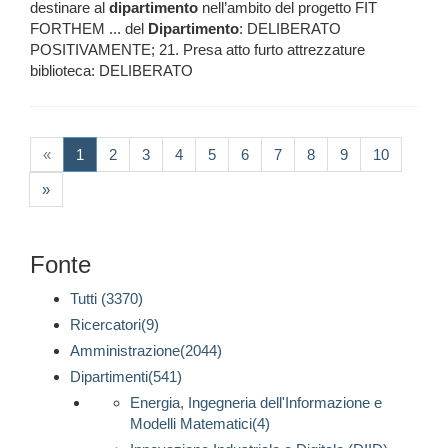
destinare al
dipartimento
nell’ambito del progetto FIT
FORTHEM ... del
Dipartimento
: DELIBERATO
POSITIVAMENTE; 21. Presa atto furto attrezzature
biblioteca: DELIBERATO
(current)
«
1
2
3
4
5
6
7
8
9
10
»
Fonte
Tutti (3370)
Ricercatori(9)
Amministrazione(2044)
Dipartimenti(541)
Energia, Ingegneria dell'Informazione e
Modelli Matematici(4)