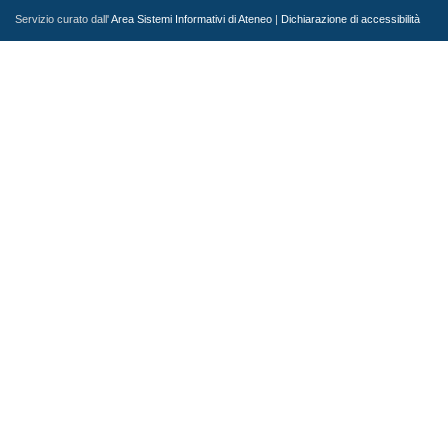
Servizio curato dall'
Area Sistemi Informativi di Ateneo
|
Dichiarazione di accessibilità