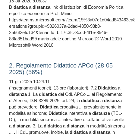
15-ott-2020 9.06.37
Didattica
a
distanza
link di Istituzioni di Economia Politica
e politica economica Prof. Minio
https://teams.microsoft.com/l/team/19%3a07c1d04ad843463e
ersations?groupId=9826037a-2dad-4850-98b8-
2566f2efd134&tenantId=bf17c3fc-3ccd-4f1e-8546-
88fa851bad99 maria adele contino Microsoft® Word 2010
Microsoft® Word 2010
2. Regolamento Didattico APCo (28-05-
2025) (56%)
11-giu-2025 10.24.11
(insegnamenti teorici), 13 ore (laboratori). 7.2
Didattica
a
distanza
1. La
didattica
del CdL APCo ... al Regolamento
di Ateneo, D.R.3299-2025, art. 24, la
didattica
a
distanza
può prevedere:
Didattica
erogativa ... prevalentemente in
modalità asincrona;
Didattica
interattiva a
distanza
(TEL-
DI), in modalità sincrona ... interattive e collaborative svolte
a
distanza
. 3. La
didattica
a
distanza
in modalità sincrona
... . Il CdL promuove, inoltre, la
didattica
a
distanza
in