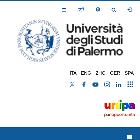
Salta
al
Toggle
Toggle
contenuto
Navigation
Navigation
principale
ITA
ENG
ZHO
GER
SPA