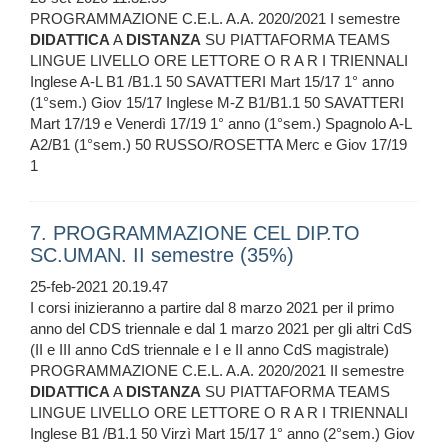
PROGRAMMAZIONE C.E.L. A.A. 2020/2021 I semestre
DIDATTICA
A
DISTANZA
SU PIATTAFORMA TEAMS
LINGUE LIVELLO ORE LETTORE O R A R I TRIENNALI
Inglese A-L B1 /B1.1 50 SAVATTERI Mart 15/17 1° anno
(1°sem.) Giov 15/17 Inglese M-Z B1/B1.1 50 SAVATTERI
Mart 17/19 e Venerdì 17/19 1° anno (1°sem.) Spagnolo A-L
A2/B1 (1°sem.) 50 RUSSO/ROSETTA Merc e Giov 17/19
1
7. PROGRAMMAZIONE CEL DIP.TO
SC.UMAN. II semestre (35%)
25-feb-2021 20.19.47
I corsi inizieranno a partire dal 8 marzo 2021 per il primo
anno del CDS triennale e dal 1 marzo 2021 per gli altri CdS
(II e III anno CdS triennale e I e II anno CdS magistrale)
PROGRAMMAZIONE C.E.L. A.A. 2020/2021 II semestre
DIDATTICA
A
DISTANZA
SU PIATTAFORMA TEAMS
LINGUE LIVELLO ORE LETTORE O R A R I TRIENNALI
Inglese B1 /B1.1 50 Virzì Mart 15/17 1° anno (2°sem.) Giov