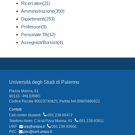
Ricercatori(21)
Amministrazione(350)
Dipartimenti(253)
Professori(9)
Personale TA(12)
Assegnisti/Borsisti(4)
Università degli Studi di Palermo
Piazza Marina, 61
90133 - PALERMO
Codice Fiscale 80023730825, Partita IVA 00605880822
Contatti
Call center studenti
091 238 86472
Telefono Amm. C.le di P.zza Marina, 61
091 238 93011
URP
urp@unipa.it
091 238 93666
PEC
pec@cert.unipa.it