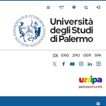
Salta
al
Toggle
Toggle
contenuto
Navigation
Navigation
principale
ITA
ENG
ZHO
GER
SPA