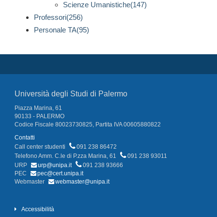
Scienze Umanistiche(147)
Professori(256)
Personale TA(95)
Università degli Studi di Palermo
Piazza Marina, 61
90133 - PALERMO
Codice Fiscale 80023730825, Partita IVA 00605880822
Contatti
Call center studenti
091 238 86472
Telefono Amm. C.le di P.zza Marina, 61
091 238 93011
URP
urp@unipa.it
091 238 93666
PEC
pec@cert.unipa.it
Webmaster
webmaster@unipa.it
Accessibilità