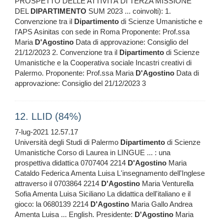
PROSPETTO DELLE ATTIVITÀ DI TERZA MISSIONE
DEL
DIPARTIMENTO
SUM 2023 ... coinvolti): 1.
Convenzione tra il
Dipartimento
di Scienze Umanistiche e
l’APS Asinitas con sede in Roma Proponente: Prof.ssa
Maria
D'Agostino
Data di approvazione: Consiglio del
21/12/2023 2. Convenzione tra il
Dipartimento
di Scienze
Umanistiche e la Cooperativa sociale Incastri creativi di
Palermo. Proponente: Prof.ssa Maria
D'Agostino
Data di
approvazione: Consiglio del 21/12/2023 3
12. LLID (84%)
7-lug-2021 12.57.17
Università degli Studi di Palermo
Dipartimento
di Scienze
Umanistiche Corso di Laurea in LINGUE ... : una
prospettiva didattica 0707404 2214
D'Agostino
Maria
Cataldo Federica Amenta Luisa L'insegnamento dell'Inglese
attraverso il 0703864 2214
D'Agostino
Maria Venturella
Sofia Amenta Luisa Siciliano La didattica dell'italiano e il
gioco: la 0680139 2214
D'Agostino
Maria Gallo Andrea
Amenta Luisa ... English. Presidente:
D'Agostino
Maria