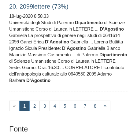
20. 2099lettere (73%)
18-lug-2020 8.58.33
Università degli Studi di Palermo
Dipartimento
di Scienze
Umanistiche Corso di Laurea in LETTERE ...
D'Agostino
Gabriella La prospettiva di genere negli studi di 0641614
2099 Ganci Erica
D'Agostino
Gabriella ... Lorena Buttitta
Ignazio Sicula Presidente:
D'Agostino
Gabriella Bianco
Maurizio Massimo Casamento ... di Palermo
Dipartimento
di Scienze Umanistiche Corso di Laurea in LETTERE
Sede: Giorno: Ora: 16:30 ... CORRELATORE Il contributo
dell'antropologia culturale allo 0640550 2099 Adamo
Barbara
D'Agostino
(current)
«
1
2
3
4
5
6
7
8
»
Fonte