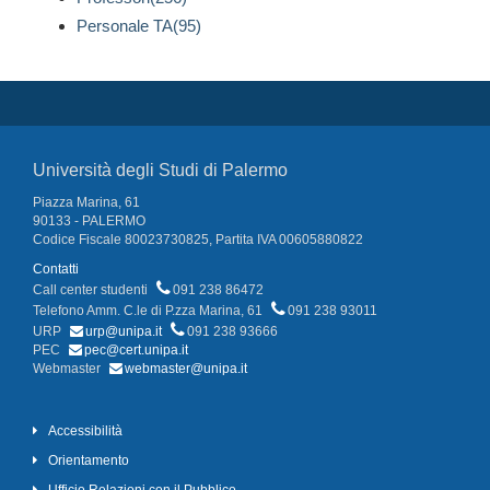
Personale TA(95)
Università degli Studi di Palermo
Piazza Marina, 61
90133 - PALERMO
Codice Fiscale 80023730825, Partita IVA 00605880822
Contatti
Call center studenti
091 238 86472
Telefono Amm. C.le di P.zza Marina, 61
091 238 93011
URP
urp@unipa.it
091 238 93666
PEC
pec@cert.unipa.it
Webmaster
webmaster@unipa.it
Accessibilità
Orientamento