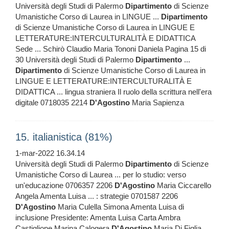
Università degli Studi di Palermo
Dipartimento
di Scienze
Umanistiche Corso di Laurea in LINGUE ...
Dipartimento
di Scienze Umanistiche Corso di Laurea in LINGUE E
LETTERATURE:INTERCULTURALITÀ E DIDATTICA
Sede ... Schirò Claudio Maria Tononi Daniela Pagina 15 di
30 Università degli Studi di Palermo
Dipartimento
...
Dipartimento
di Scienze Umanistiche Corso di Laurea in
LINGUE E LETTERATURE:INTERCULTURALITÀ E
DIDATTICA ... lingua straniera Il ruolo della scrittura nell'era
digitale 0718035 2214
D'Agostino
Maria Sapienza
15. italianistica (81%)
1-mar-2022 16.34.14
Università degli Studi di Palermo
Dipartimento
di Scienze
Umanistiche Corso di Laurea ... per lo studio: verso
un'educazione 0706357 2206
D'Agostino
Maria Ciccarello
Angela Amenta Luisa ... : strategie 0701587 2206
D'Agostino
Maria Culella Simona Amenta Luisa di
inclusione Presidente: Amenta Luisa Carta Ambra
Castiglione Marina Calogera
D'Agostino
Maria Di Figlia