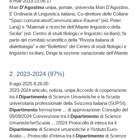
8-mar-2013 23.06.17
Mari
D'Agostino
unipa, portale, universita Mari D’Agostino.
È Ordinaria di Linguistica italiana, Co-direttore delle Collane
“Spazi comunicativi/Communicative Raume” (ed. Peter
Lang) e “Materiali e ricerche dell’Atlante linguistico della
Sicilia” (ed. Centro di studi filologici e linguistici siciliani); fa
parte del comitato scientifico della “Rivista italiana di
dialettologia” e del “Bollettino” del Centro di studi filologici e
linguistici siciliani. Dirige la sezione variazionale dell’Atlante
2. 2023-2024 (97%)
8-ago-2025 8.26.00
2023-2024 articolo, notizia, unipa Accordo di cooperazione
tra il
Dipartimento
di Scienze Umanistiche e la Scuola
universitaria professionale della Svizzera italiana (SUPSI),
Dipartimento
formazione ... di approvazione: Consiglio del
05/09/2024 Convenzione tra il
Dipartimento
di Scienze
Umanistiche/Scuola ... /2024 Protocollo di intesa tra il
Dipartimento
di Scienze umanistiche e l’Istituto Euro-
Arabo ... Protocollo d'Intesa tra il
Dipartimento
di Scienze