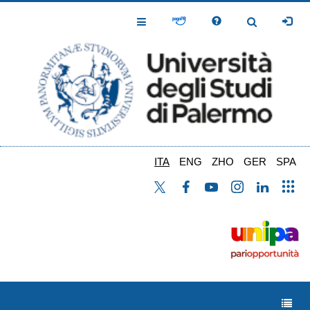
Salta
al
Toggle
Toggle
contenuto
Navigation
Navigation
principale
ITA
ENG
ZHO
GER
SPA