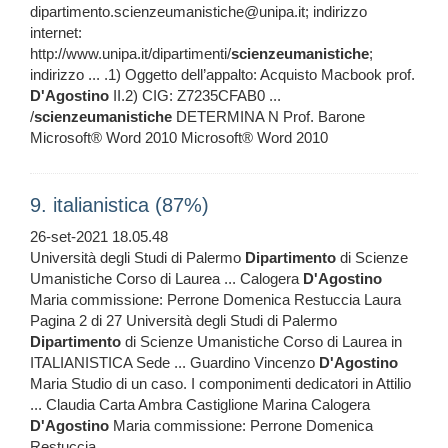
dipartimento.scienzeumanistiche@unipa.it; indirizzo
internet:
http://www.unipa.it/dipartimenti/
scienzeumanistiche
;
indirizzo ... .1) Oggetto dell’appalto: Acquisto Macbook prof.
D'Agostino
II.2) CIG: Z7235CFAB0 ...
/
scienzeumanistiche
DETERMINA N Prof. Barone
Microsoft® Word 2010 Microsoft® Word 2010
9. italianistica (87%)
26-set-2021 18.05.48
Università degli Studi di Palermo
Dipartimento
di Scienze
Umanistiche Corso di Laurea ... Calogera
D'Agostino
Maria commissione: Perrone Domenica Restuccia Laura
Pagina 2 di 27 Università degli Studi di Palermo
Dipartimento
di Scienze Umanistiche Corso di Laurea in
ITALIANISTICA Sede ... Guardino Vincenzo
D'Agostino
Maria Studio di un caso. I componimenti dedicatori in Attilio
... Claudia Carta Ambra Castiglione Marina Calogera
D'Agostino
Maria commissione: Perrone Domenica
Restuccia