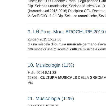
Disciplina CFU Docente Orario Luogo periodo
Cul
Dip. Scienze umanistiche, Sezione Musica, via 13 ot
(Immatricolati 2015-2016) Disciplina CFU Docente 
V. Andò GIO 11-14 Dip. Scienze umanistiche, Sezi
9. LH Prog. Moor BROCHURE 2019.
23-gen-2019 15.17.50
di una miscela di
cultura
musicale
germano-slava, de
diffusione di una miscela di
cultura
musicale
germa
10. Musicologia (11%)
9-dic-2014 9.11.38
16856 -
CULTURA
MUSICALE
DELLA GRECIA ANT
Via
11. Musicologia (11%)
3-apr-2015 10.20.06