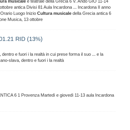
tura
musicale
e teatrale della Grecia 6 V. Andò GIO 11-14
tobre antica Divisi 81 Aula Incardona ... Incardona II anno
Orario Luogo Inizio
Cultura
musicale
della Grecia antica 6
one Musica, 13 ottobre
01.21 RID (13%)
ntro e fuori i la realtà in cui prese forma il suo ... e la
no-slava, dentro e fuori i la realtà
ICA 6 1 Provenza Martedì e giovedì 11-13 aula Incardona