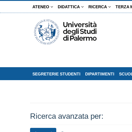
Salta
ATENEO
DIDATTICA
RICERCA
TERZA 
al
contenuto
principale
SEGRETERIE STUDENTI
DIPARTIMENTI
SCUOL
Ricerca avanzata per: