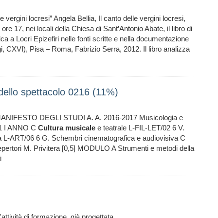
 vergini locresi” Angela Bellia, Il canto delle vergini locresi,
re 17, nei locali della Chiesa di Sant’Antonio Abate, il libro di
ica a Locri Epizefiri nelle fonti scritte e nella documentazione
gi, CXVI), Pisa – Roma, Fabrizio Serra, 2012. Il libro analizza
dello spettacolo 0216 (11%)
IFESTO DEGLI STUDI A. A. 2016-2017 Musicologia e
651 I ANNO C
Cultura
musicale
e teatrale L-FIL-LET/02 6 V.
gia L-ART/06 6 G. Schembri cinematografica e audiovisiva C
epertori M. Privitera [0,5] MODULO A Strumenti e metodi della
i
n'attività di formazione, già progettata