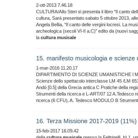
2-ott-2013 7.46.18
CULTURA/Allo Steri si presenta il libro “Il canto delle
cultura, Sarà presentato sabato 5 ottobre 2013, alle o
Angela Bellia, “Il canto delle vergini locresi. La mus
archeologica (secoli VI-II a.C)” edito da (nuovi sag
la
cultura
musicale
15. manifesto musicologia e scienze 
1-mar-2016 11.20.17
DIPARTIMENTO DI SCIENZE UMANISTICHE l MAN
Scienze dello spettacolo interclasse LM 45 /LM 
Andò [0.5] della Grecia antica C Pratiche della re
Strumenti della ricerca e L-ART/07 12 A.Tedesco r
ricerca (6 CFU), A. Tedesco MODULO B Strument
16. Terza Missione 2017-2019 (11%)
15-feb-2017 16.09.42
della
cultura
musicale
presso la Feltrinelli. b) 1. u