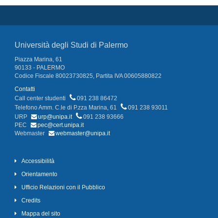
Università degli Studi di Palermo
Piazza Marina, 61
90133 - PALERMO
Codice Fiscale 80023730825, Partita IVA 00605880822
Contatti
Call center studenti
091 238 86472
Telefono Amm. C.le di P.zza Marina, 61
091 238 93011
URP
urp@unipa.it
091 238 93666
PEC
pec@cert.unipa.it
Webmaster
webmaster@unipa.it
Accessibilità
Orientamento
Ufficio Relazioni con il Pubblico
Credits
Mappa del sito