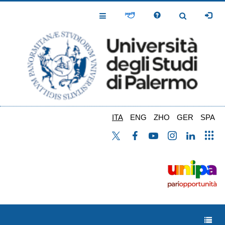
Salta
al
Toggle
Toggle
contenuto
Navigation
Navigation
principale
ITA
ENG
ZHO
GER
SPA