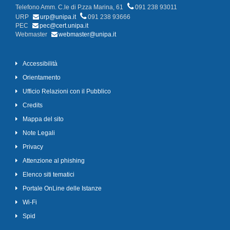
Telefono Amm. C.le di P.zza Marina, 61
091 238 93011
URP
urp@unipa.it
091 238 93666
PEC
pec@cert.unipa.it
Webmaster
webmaster@unipa.it
Accessibilità
Orientamento
Ufficio Relazioni con il Pubblico
Credits
Mappa del sito
Note Legali
Privacy
Attenzione al phishing
Elenco siti tematici
Portale OnLine delle Istanze
Wi-Fi
Spid