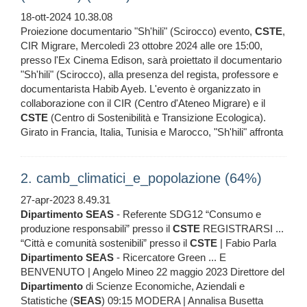
18-ott-2024 10.38.08
Proiezione documentario "Sh'hili" (Scirocco) evento,
CSTE
,
CIR Migrare, Mercoledì 23 ottobre 2024 alle ore 15:00,
presso l'Ex Cinema Edison, sarà proiettato il documentario
"Sh'hili" (Scirocco), alla presenza del regista, professore e
documentarista Habib Ayeb. L'evento è organizzato in
collaborazione con il CIR (Centro d'Ateneo Migrare) e il
CSTE
(Centro di Sostenibilità e Transizione Ecologica).
Girato in Francia, Italia, Tunisia e Marocco, "Sh'hili" affronta
2. camb_climatici_e_popolazione (64%)
27-apr-2023 8.49.31
Dipartimento
SEAS
- Referente SDG12 “Consumo e
produzione responsabili” presso il
CSTE
REGISTRARSI ...
“Città e comunità sostenibili” presso il
CSTE
| Fabio Parla
Dipartimento
SEAS
- Ricercatore Green ... E
BENVENUTO | Angelo Mineo 22 maggio 2023 Direttore del
Dipartimento
di Scienze Economiche, Aziendali e
Statistiche (
SEAS
) 09:15 MODERA | Annalisa Busetta