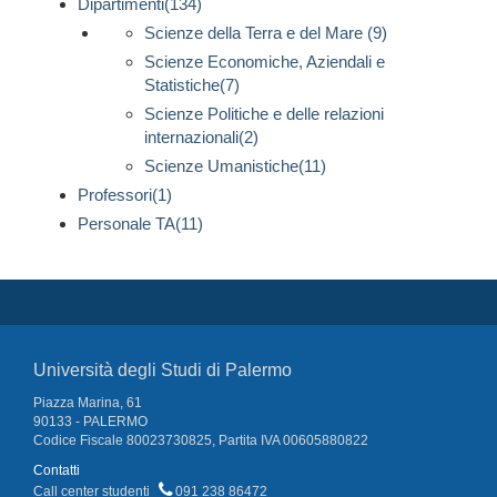
Dipartimenti(134)
Scienze della Terra e del Mare (9)
Scienze Economiche, Aziendali e
Statistiche(7)
Scienze Politiche e delle relazioni
internazionali(2)
Scienze Umanistiche(11)
Professori(1)
Personale TA(11)
Università degli Studi di Palermo
Piazza Marina, 61
90133 - PALERMO
Codice Fiscale 80023730825, Partita IVA 00605880822
Contatti
Call center studenti
091 238 86472