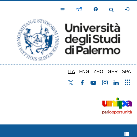
Salta
al
Toggle
Toggle
contenuto
Navigation
Navigation
principale
ITA
ENG
ZHO
GER
SPA