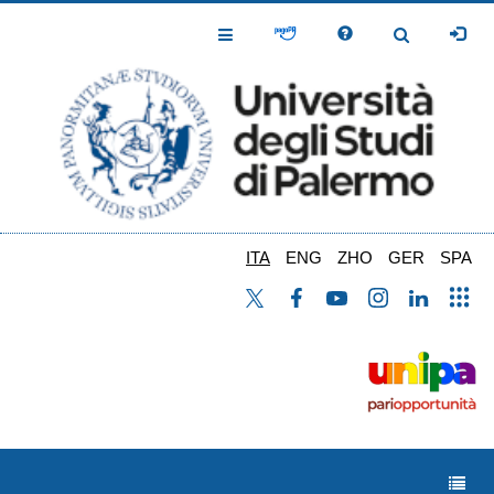
Salta
al
Toggle
Toggle
contenuto
Navigation
Navigation
principale
ITA
ENG
ZHO
GER
SPA