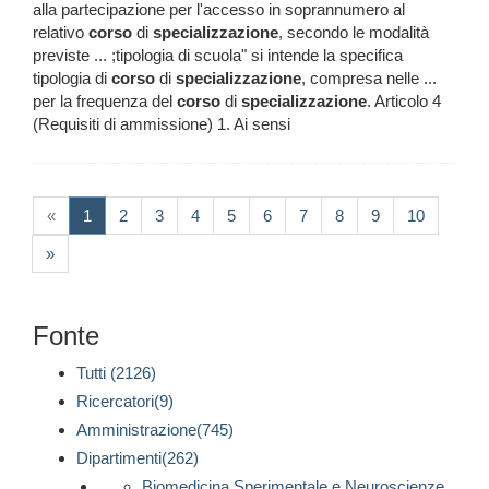
alla partecipazione per l'accesso in soprannumero al
relativo
corso
di
specializzazione
, secondo le modalità
previste ... ;tipologia di scuola" si intende la specifica
tipologia di
corso
di
specializzazione
, compresa nelle ...
per la frequenza del
corso
di
specializzazione
. Articolo 4
(Requisiti di ammissione) 1. Ai sensi
(current)
«
1
2
3
4
5
6
7
8
9
10
»
Fonte
Tutti (2126)
Ricercatori(9)
Amministrazione(745)
Dipartimenti(262)
Biomedicina Sperimentale e Neuroscienze