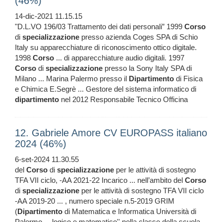
(46%)
14-dic-2021 11.15.15
"D.L.VO 196/03 Trattamento dei dati personali” 1999
Corso
di
specializzazione
presso azienda Coges SPA di Schio
Italy su apparecchiature di riconoscimento ottico digitale.
1998
Corso
... di apparecchiature audio digitali. 1997
Corso
di
specializzazione
presso la Sony Italy SPA di
Milano ... Marina Palermo presso il
Dipartimento
di Fisica
e Chimica E.Segrè ... Gestore del sistema informatico di
dipartimento
nel 2012 Responsabile Tecnico Officina
12. Gabriele Amore CV EUROPASS italiano
2024 (46%)
6-set-2024 11.30.55
del
Corso
di
specializzazione
per le attività di sostegno
TFA VII ciclo, -AA 2021-22 Incarico ... nell’ambito del
Corso
di
specializzazione
per le attività di sostegno TFA VII ciclo
-AA 2019-20 ... , numero speciale n.5-2019 GRIM
(
Dipartimento
di Matematica e Informatica Università di
Palermo ... logico e matematico'' nella classe della scuola