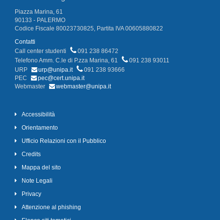
Piazza Marina, 61
90133 - PALERMO
Codice Fiscale 80023730825, Partita IVA 00605880822
Contatti
Call center studenti
091 238 86472
Telefono Amm. C.le di P.zza Marina, 61
091 238 93011
URP
urp@unipa.it
091 238 93666
PEC
pec@cert.unipa.it
Webmaster
webmaster@unipa.it
Accessibilità
Orientamento
Ufficio Relazioni con il Pubblico
Credits
Mappa del sito
Note Legali
Privacy
Attenzione al phishing