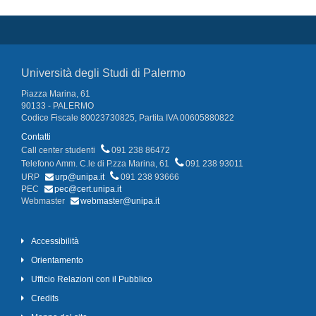
Università degli Studi di Palermo
Piazza Marina, 61
90133 - PALERMO
Codice Fiscale 80023730825, Partita IVA 00605880822
Contatti
Call center studenti
091 238 86472
Telefono Amm. C.le di P.zza Marina, 61
091 238 93011
URP
urp@unipa.it
091 238 93666
PEC
pec@cert.unipa.it
Webmaster
webmaster@unipa.it
Accessibilità
Orientamento
Ufficio Relazioni con il Pubblico
Credits