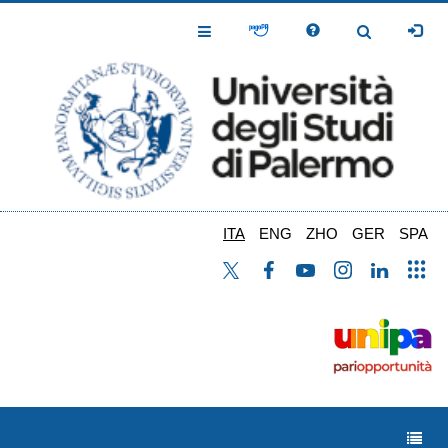
Salta
al
Toggle
Toggle
contenuto
Navigation
Navigation
principale
ITA
ENG
ZHO
GER
SPA